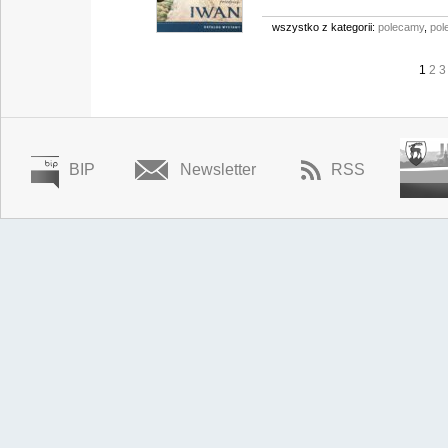
wszystko z kategorii:
polecamy
,
pol
1
2
3
BIP
Newsletter
RSS