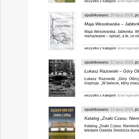
wszystko z kategorii:
dział regionaln
opublikowano:
29 lipca 2026
, p
Maja Wesołowska – Jabłon
Maja Wesołowska: Jabłonka. Wy
nienazwane – opisać, a te, co nie
wszystko z kategorii:
dział regionaln
opublikowano:
22 lipca 2026
, p
Łukasz Razowski – Góry Olb
Łukasz Razowski „Góry Olbrzy
inspiruje. „W świecie, który znasz
wszystko z kategorii:
dział regionaln
opublikowano:
14 lipca 2026
, p
Katalog „Znaki Czasu. Niem
Katalog „Znaki Czasu. Niemieck
tekstami Dawida Smolorza (kurat