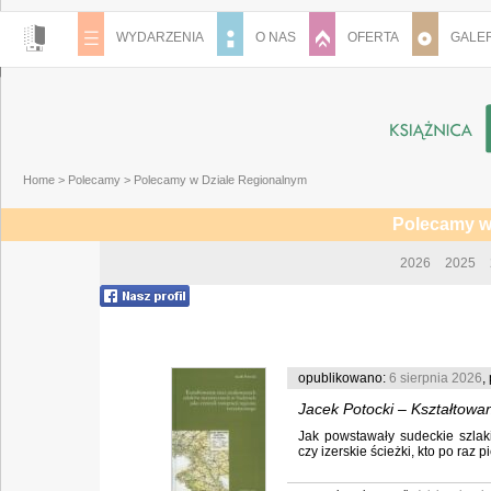
WYDARZENIA
O NAS
OFERTA
GALER
Home
>
Polecamy
>
Polecamy w Dziale Regionalnym
Polecamy w
2026
2025
opublikowano:
6 sierpnia 2026
,
Jacek Potocki – Kształtowa
Jak powstawały sudeckie szlaki
czynnik integracyjny region
czy izerskie ścieżki, kto po raz