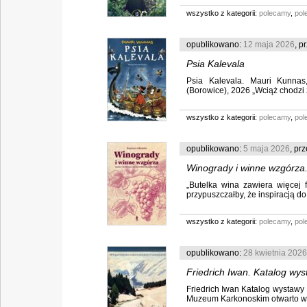
wszystko z kategorii:
polecamy
,
pol
opublikowano:
12 maja 2026
, p
Psia Kalevala
Psia Kalevala. Mauri Kunnas
(Borowice), 2026 „Wciąż chodzi z
wszystko z kategorii:
polecamy
,
pol
opublikowano:
5 maja 2026
, pr
Winogrady i winne wzgórza.
„Butelka wina zawiera więcej fi
Dagmara Adamska
przypuszczałby, że inspiracją do 
wszystko z kategorii:
polecamy
,
pol
opublikowano:
28 kwietnia 2026
Friedrich Iwan. Katalog wy
Friedrich Iwan Katalog wystaw
Muzeum Karkonoskim otwarto wyj