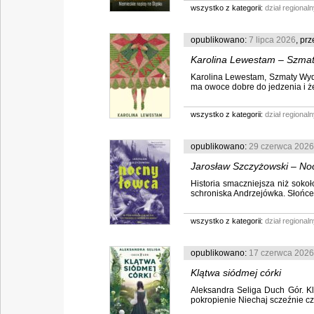
wszystko z kategorii:
dział regionaln
opublikowano:
7 lipca 2026
, pr
Karolina Lewestam – Szma
Karolina Lewestam, Szmaty Wyd
ma owoce dobre do jedzenia i że 
wszystko z kategorii:
dział regionaln
opublikowano:
29 czerwca 2026
Jarosław Szczyżowski – No
Historia smaczniejsza niż soko
schroniska Andrzejówka. Słońce zr
wszystko z kategorii:
dział regionaln
opublikowano:
17 czerwca 2026
Klątwa siódmej córki
Aleksandra Seliga Duch Gór. Kl
pokropienie Niechaj sczeźnie czar