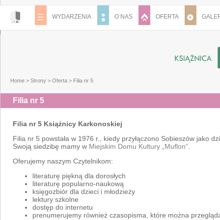
WYDARZENIA
O NAS
OFERTA
GALER
Home
>
Strony
>
Oferta
>
Filia nr 5
Filia nr 5
Filia nr 5 Książnicy Karkonoskiej
Filia nr 5 powstała w 1976 r., kiedy przyłączono Sobieszów jako dzi
Swoją siedzibę mamy w
Miejskim Domu Kultury „Muflon”
.
Oferujemy naszym Czytelnikom:
literaturę piękną dla dorosłych
literaturę popularno-naukową
księgozbiór dla dzieci i młodzieży
lektury szkolne
dostęp do internetu
prenumerujemy również czasopisma, które można przegląd