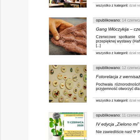
wszystko z kategorii:
dział r
opublikowano:
14 czerwc
Gang Włóczykija – cz
Czerwcowe spotkanie G
przepięknej wystawy (Haf
[...]
wszystko z kategorii:
dział r
opublikowano:
12 czerwc
Fotorelacja z wernisa
Pochwała różnorodności!
przyjemność otworzyć dla
wszystko z kategorii:
dział r
opublikowano:
11 czerwc
IV edycja „Zielono mi
Nie zawiedliście nas! 💚 