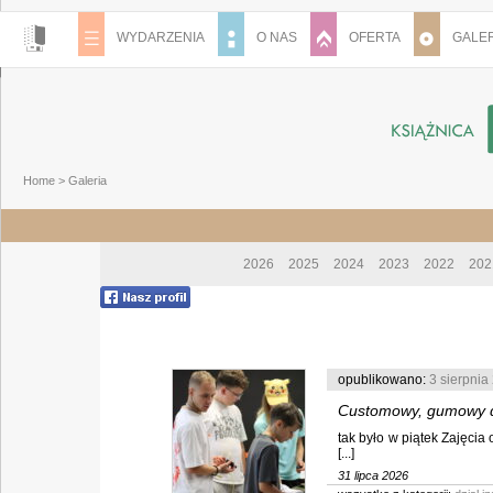
WYDARZENIA
O NAS
OFERTA
GALER
Home
>
Galeria
2026
2025
2024
2023
2022
202
opublikowano:
3 sierpnia
Customowy, gumowy 
tak było w piątek Zajęc
[...]
31 lipca 2026