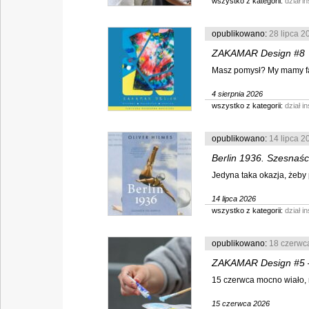
wszystko z kategorii:
dział 
opublikowano:
28 lipca 2
ZAKAMAR Design #8
Masz pomysł? My mamy farb
4 sierpnia 2026
wszystko z kategorii:
dział 
opublikowano:
14 lipca 2
Berlin 1936. Szesnaści
Jedyna taka okazja, żeby p
14 lipca 2026
wszystko z kategorii:
dział 
opublikowano:
18 czerwc
ZAKAMAR Design #5 – 
15 czerwca mocno wiało, n
15 czerwca 2026