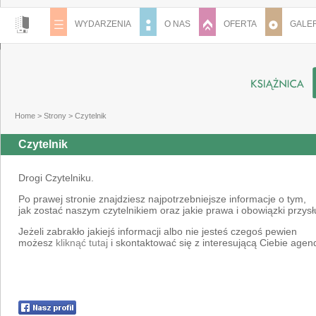
WYDARZENIA
O NAS
OFERTA
GALER
Home
>
Strony
>
Czytelnik
Czytelnik
Drogi Czytelniku.
Po prawej stronie znajdziesz najpotrzebniejsze informacje o tym,
jak zostać naszym czytelnikiem oraz jakie prawa i obowiązki przysłu
Jeżeli zabrakło jakiejś informacji albo nie jesteś czegoś pewien
możesz
kliknąć tutaj
i skontaktować się z interesującą Ciebie agen