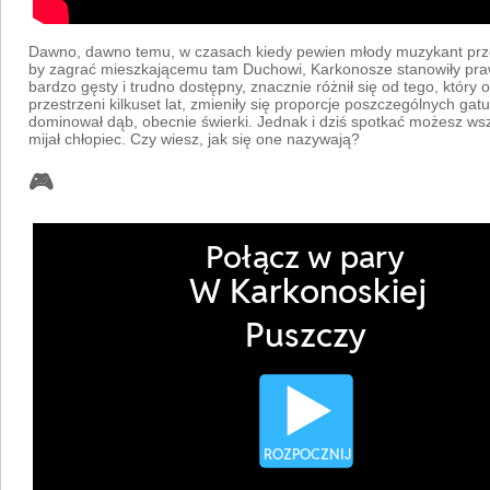
Dawno, dawno temu, w czasach kiedy pewien młody muzykant przed
by zagrać mieszkającemu tam Duchowi, Karkonosze stanowiły pra
bardzo gęsty i trudno dostępny, znacznie różnił się od tego, który
przestrzeni kilkuset lat, zmieniły się proporcje poszczególnych g
dominował dąb, obecnie świerki. Jednak i dziś spotkać możesz wszy
mijał chłopiec. Czy wiesz, jak się one nazywają?
🎮