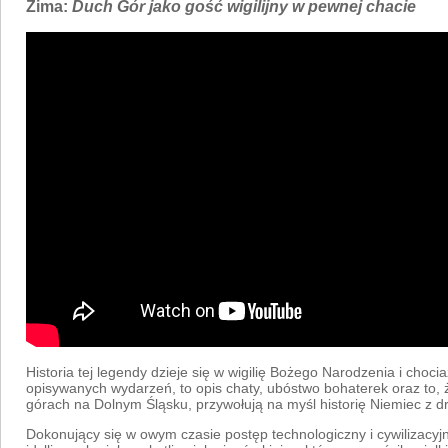
Zima:
Duch Gór jako gość wigilijny w pewnej chacie
Historia tej legendy dzieje się w wigilię Bożego Narodzenia i choci
opisywanych wydarzeń, to opis chaty, ubóstwo bohaterek oraz to, ż
górach na Dolnym Śląsku, przywołują na myśl historię Niemiec z dr
Dokonujący się w owym czasie postęp technologiczny i cywilizacyj