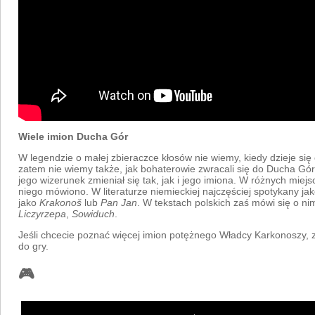
Wiele imion Ducha Gór
W legendzie o małej zbieraczce kłosów nie wiemy, kiedy dzieje się 
zatem nie wiemy także, jak bohaterowie zwracali się do Ducha Gór.
jego wizerunek zmieniał się tak, jak i jego imiona. W różnych miejs
niego mówiono. W literaturze niemieckiej najczęściej spotykany ja
jako
Krakonoš
lub
Pan Jan
. W tekstach polskich zaś mówi się o ni
Liczyrzepa
,
Sowiduch
.
Jeśli chcecie poznać więcej imion potężnego Władcy Karkonoszy,
do gry.
🎮