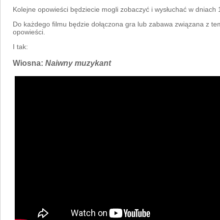
Kolejne opowieści będziecie mogli zobaczyć i wysłuchać w dniach 
Do każdego filmu będzie dołączona gra lub zabawa związana z te
opowieści.
I tak:
Wiosna:
Naiwny muzykant