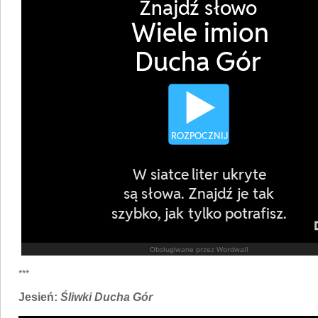
***
Jesień:
Śliwki Ducha Gór