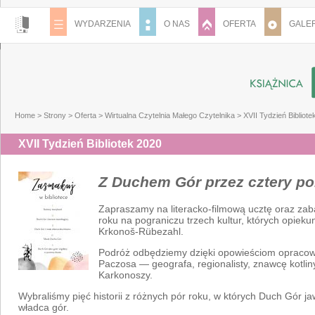
WYDARZENIA
O NAS
OFERTA
GALER
Home
>
Strony
>
Oferta
>
Wirtualna Czytelnia Małego Czytelnika
>
XVII Tydzień Bibliote
XVII Tydzień Bibliotek 2020
Z Duchem Gór przez cztery po
Zapraszamy na literacko-filmową ucztę oraz zab
roku na pograniczu trzech kultur, których opieku
Krkonoš-Rübezahl.
Podróż odbędziemy dzięki opowieściom opraco
Paczosa — geografa, regionalisty, znawcę kotliny 
Karkonoszy.
Wybraliśmy pięć historii z różnych pór roku, w których Duch Gór jaw
władca gór.