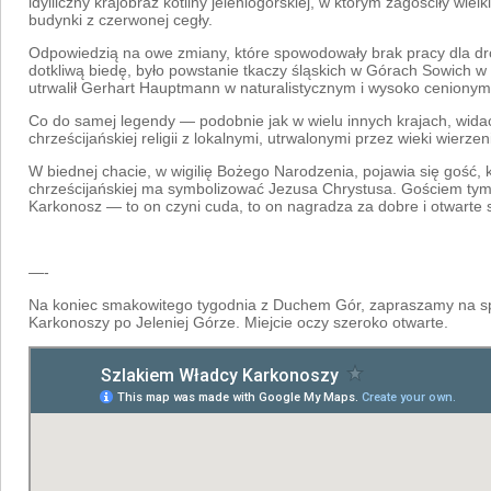
idylliczny krajobraz kotliny jeleniogórskiej, w którym zagościły wielk
budynki z czerwonej cegły.
Odpowiedzią na owe zmiany, które spowodowały brak pracy dla dr
dotkliwą biedę, było powstanie tkaczy śląskich w Górach Sowich w 1
utrwalił Gerhart Hauptmann w naturalistycznym i wysoko cenionym
Co do samej legendy — podobnie jak w wielu innych krajach, widać
chrześcijańskiej religii z lokalnymi, utrwalonymi przez wieki wierzen
W biednej chacie, w wigilię Bożego Narodzenia, pojawia się gość, k
chrześcijańskiej ma symbolizować Jezusa Chrystusa. Gościem ty
Karkonosz — to on czyni cuda, to on nagradza za dobre i otwarte
—-
Na koniec smakowitego tygodnia z Duchem Gór, zapraszamy na s
Karkonoszy po Jeleniej Górze. Miejcie oczy szeroko otwarte.