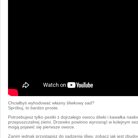
Chciałbyś wyhodować własny śliwkowy sad?
Spróbuj, to bardzo proste.
Potrzebujesz tylko pestki z dojrzałego owocu śliwki i kawałka nasł
przepuszczalnej ziemi. Drzewko powinno wyrosnąć w kolejnym sezo
mogą pojawić się pierwsze owoce.
Zanim jednak przystąpisz do sadzenia śliwy, zobacz jak jest zbud