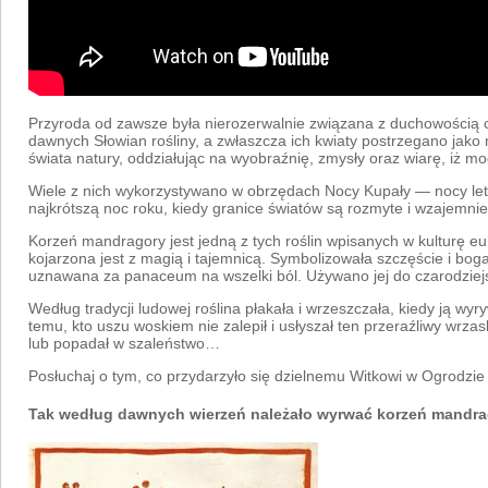
Przyroda od zawsze była nierozerwalnie związana z duchowością c
dawnych Słowian rośliny, a zwłaszcza ich kwiaty postrzegano jak
świata natury, oddziałując na wyobraźnię, zmysły oraz wiarę, iż mo
Wiele z nich wykorzystywano w obrzędach Nocy Kupały — nocy letni
najkrótszą noc roku, kiedy granice światów są rozmyte i wzajemnie 
Korzeń mandragory jest jedną z tych roślin wpisanych w kulturę eu
kojarzona jest z magią i tajemnicą. Symbolizowała szczęście i bog
uznawana za panaceum na wszelki ból. Używano jej do czarodziejs
Według tradycji ludowej roślina płakała i wrzeszczała, kiedy ją wyr
temu, kto uszu woskiem nie zalepił i usłyszał ten przeraźliwy wrzas
lub popadał w szaleństwo…
Posłuchaj o tym, co przydarzyło się dzielnemu Witkowi w Ogrodz
Tak według dawnych wierzeń należało wyrwać korzeń mandra