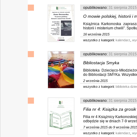
opublikowano:
31 sierpnia 2015
O mowie polskiej, historii i 
Książnica Karkonoska zaprasz
historii i misterium chwili”. Spot
16 września 2015
wszystko z kategorii:
kalendarz
,
wy
opublikowano:
31 sierpnia 2015
Bibliostacja Smyka
Biblioteka Dziecięco-Młodzież
do Bibliostacji SMYKa. Wszystkie 
2 września 2015
wszystko z kategorii:
biblioteka dz
opublikowano:
31 sierpnia 2015
Filia nr 4: Książka za grosik
Filia nr 4 Książnicy Karkonoski
odbędzie się w dniach 7-9 wrześn
7 września 2015 do 9 września 201
wszystko z kategorii:
kalendarz
,
wy