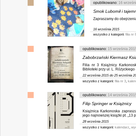
opublikowano:
16 wrześn
Smok Lubomił i tajemn
Zapraszamy do obejrzenia ga
16 września 2015
wszystko z kategorii:
filia nr 
opublikowano:
15 września 201
Zabobrzański Kiermasz Ksi
Filia nr 3 Książnicy Karkonos
Biblioteki przy ul. L. Różyckiego
22 września 2015 do 25 września 2
wszystko z kategorii:
filia nr 3
,
kalen
opublikowano:
14 września 201
Filip Springer w Książnicy
Książnica Karkonoska zaprasza
jego najnowszej książki pt. „13 pię
28 września 2015
wszystko z kategorii:
kalendarz
,
wy