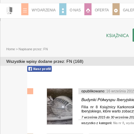
WYDARZENIA
O NAS
OFERTA
GALER
Home
>
Napisane przez: FN
Wszystkie wpisy dodane przez: FN (168)
opublikowano:
16 września 201
Budynki Półwyspu Iberyjski
Filia nr 8 Książnicy Karkonos
Iberyjskiego, które warto zobaczy
7 września 2015 do 30 września 20
wszystko z kategorii:
filia nr 8
,
wyda