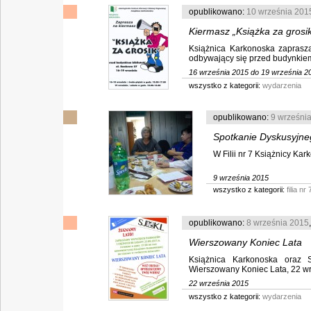
opublikowano:
10 września 201
Kiermasz „Książka za grosi
Książnica Karkonoska zaprasza
odbywający się przed budynkiem B
16 września 2015 do 19 września 2
wszystko z kategorii:
wydarzenia
opublikowano:
9 wrześni
Spotkanie Dyskusyjne
W Filii nr 7 Książnicy Kar
9 września 2015
wszystko z kategorii:
filia nr 
opublikowano:
8 września 2015
Wierszowany Koniec Lata
Książnica Karkonoska oraz S
Wierszowany Koniec Lata, 22 wrze
22 września 2015
wszystko z kategorii:
wydarzenia