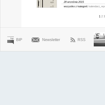
28 września 2015
wszystko z kategorii:
kalendarz
,
wy
1
2
BIP
Newsletter
RSS