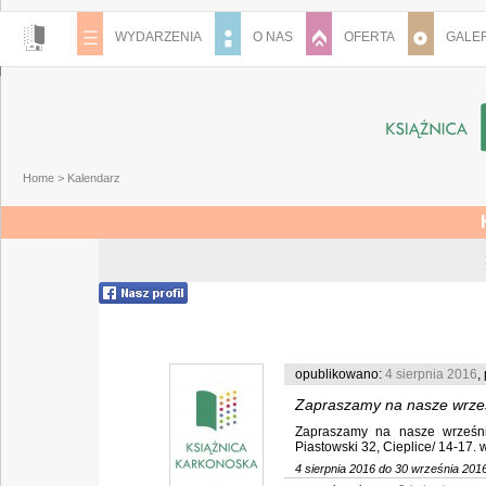
WYDARZENIA
O NAS
OFERTA
GALER
Home
>
Kalendarz
opublikowano:
4 sierpnia 2016
,
Zapraszamy na nasze wrze
Zapraszamy na nasze wrześnio
Piastowski 32, Cieplice/ 14-17. w
4 sierpnia 2016 do 30 września 201