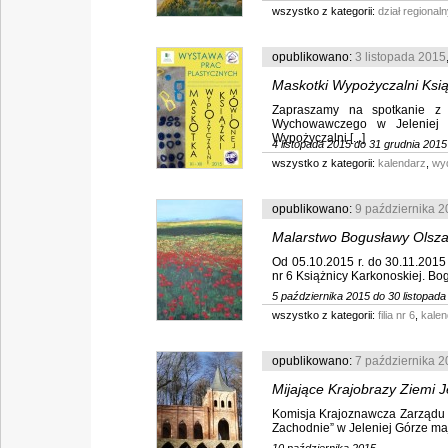
wszystko z kategorii:
dział regionaln
opublikowano:
3 listopada 2015
Maskotki Wypożyczalni Ksi
Zapraszamy na spotkanie z
Wychowawczego w Jeleniej Gó
Wypożyczalni [...]
4 listopada 2015 do 31 grudnia 2015
wszystko z kategorii:
kalendarz
,
wy
opublikowano:
9 października 
Malarstwo Bogusławy Olsz
Od 05.10.2015 r. do 30.11.2015
nr 6 Książnicy Karkonoskiej. Bog
5 października 2015 do 30 listopada
wszystko z kategorii:
filia nr 6
,
kalen
opublikowano:
7 października 
Mijające Krajobrazy Ziemi J
Komisja Krajoznawcza Zarządu
Zachodnie” w Jeleniej Górze maj