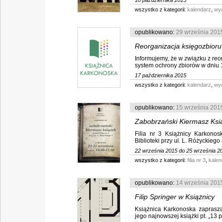
10 października 2015
wszystko z kategorii:
kalendarz
,
wy
opublikowano:
29 września 201
Reorganizacja księgozbioru
Informujemy, że w związku z reo
system ochrony zbiorów w dniu 
17 października 2015
wszystko z kategorii:
kalendarz
,
wy
opublikowano:
15 września 201
Zabobrzański Kiermasz Ksi
Filia nr 3 Książnicy Karkonos
Biblioteki przy ul. L. Różyckiego
22 września 2015 do 25 września 2
wszystko z kategorii:
filia nr 3
,
kalen
opublikowano:
14 września 201
Filip Springer w Książnicy
Książnica Karkonoska zaprasza
jego najnowszej książki pt. „13 pię