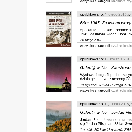
wszystko z kategorii:
kalendarz
,
wy
opublikowano:
4 lutego 2016
, p
Bóbr 1945. Za liniami wroga
Spotkanie autorskie i promocja
1945. Za liniami wroga. Bóbr 1945
24 lutego 2016
wszystko z kategorii:
dział regionaln
opublikowano:
18 stycznia 2016
Galeri@ w Tle – Zaostřeno 
Wystawa fotografii pochodzącyc
działającą na rzecz ochrony Gór
18 stycznia 2016 do 14 lutego 2016
wszystko z kategorii:
dział regionaln
opublikowano:
1 grudnia 2015
,
Galeri@ w Tle – Jordan Plis
Jordan Plis – Jesienne Impresj
się Jordan Plis, mam 28 lat. Swoj
1 grudnia 2015 do 17 stycznia 2016