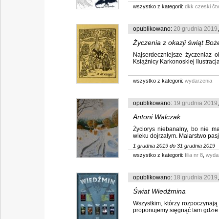
wszystko z kategorii:
dkk czeski čtv
opublikowano:
20 grudnia 2019
Życzenia z okazji świąt Bo
Najserdeczniejsze życzeniaz o
Książnicy Karkonoskiej Ilustracja 
wszystko z kategorii:
wydarzenia
opublikowano:
19 grudnia 2019
Antoni Walczak
Życiorys niebanalny, bo nie m
Kwiaty, pejzaże górskie – 
wieku dojrzałym. Malarstwo pasjo
1 grudnia 2019 do 31 grudnia 2019
wszystko z kategorii:
filia nr 8
,
wyda
opublikowano:
18 grudnia 2019
Świat Wiedźmina
Wszystkim, którzy rozpoczynaj
proponujemy sięgnąć tam gdzie 