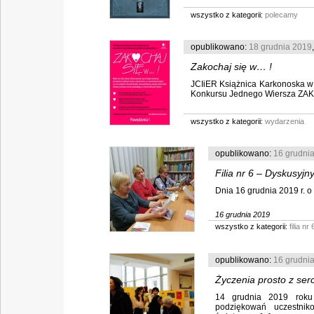
wszystko z kategorii:
polecamy
opublikowano:
18 grudnia 2019
Zakochaj się w… !
JCIiER Książnica Karkonoska w
Konkursu Jednego Wiersza ZAKO
wszystko z kategorii:
wydarzenia
opublikowano:
16 grudni
Filia nr 6 – Dyskusyjn
Dnia 16 grudnia 2019 r. o 
16 grudnia 2019
wszystko z kategorii:
filia nr 
opublikowano:
16 grudni
Życzenia prosto z ser
14 grudnia 2019 roku 
podziękowań uczestnik