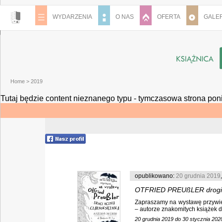
WYDARZENIA
O NAS
OFERTA
GALER
Home
>
2019
Tutaj będzie content nieznanego typu - tymczasowa strona pon
opublikowano:
20 grudnia 2019
OTFRIED PREUßLER drogi u
Zapraszamy na wystawę przywiez
– autorze znakomitych książek dl
20 grudnia 2019 do 30 stycznia 202