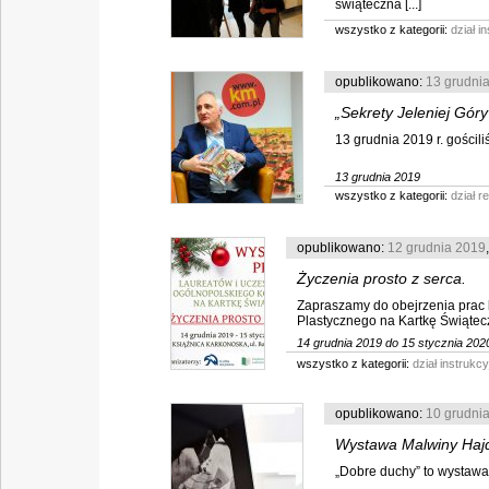
świąteczna [...]
wszystko z kategorii:
dział 
opublikowano:
13 grudni
„Sekrety Jeleniej Gór
13 grudnia 2019 r. gościli
13 grudnia 2019
wszystko z kategorii:
dział r
opublikowano:
12 grudnia 2019
Życzenia prosto z serca.
Zapraszamy do obejrzenia prac 
Plastycznego na Kartkę Świąte
14 grudnia 2019 do 15 stycznia 202
wszystko z kategorii:
dział instruk
opublikowano:
10 grudni
Wystawa Malwiny Haj
„Dobre duchy” to wystawa i