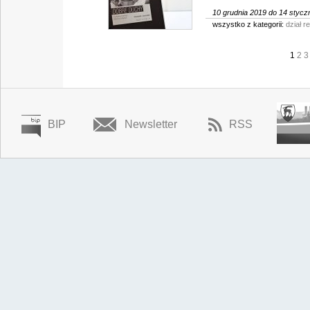
10 grudnia 2019 do 14 stycz
wszystko z kategorii:
dział r
1
2
3
BIP
Newsletter
RSS