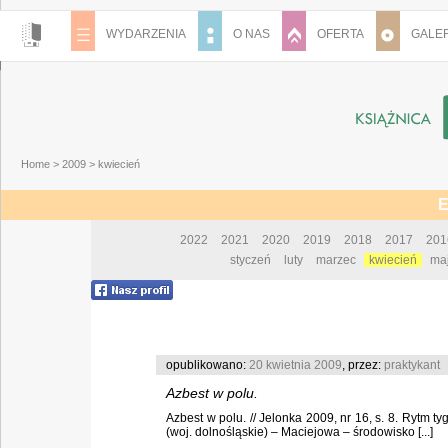
WYDARZENIA
O NAS
OFERTA
GALER
Home
>
2009
>
kwiecień
E
2022
2021
2020
2019
2018
2017
201
styczeń
luty
marzec
kwiecień
ma
opublikowano:
20 kwietnia 2009
, przez:
praktykant
Azbest w polu.
Azbest w polu. // Jelonka 2009, nr 16, s. 8. Rytm
(woj. dolnośląskie) – Maciejowa – środowisko [...]