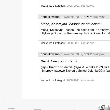
wszystko z kategorii:
2008-2021
,
eko-serwis
opublikowano:
1 kwietnia 2009
, przez:
praktykant
Matla, Katarzyna. Zaspali ze śmieciami
Matla, Katarzyna. Zaspali ze śmieciami / Katarzyn
Utylizacji Odpadów Komunalnych Gmin Łużyckich (Lub
wszystko z kategorii:
2008-2021
,
eko-serwis
opublikowano:
1 kwietnia 2009
, przez:
praktykant
(tejo). Precz z brudami!
(tejo). Precz z brudami! / (tejo). // Jelonka 2009,
i imprezy masowe Ekologia Śmieci Jelenia Góra (woj. 
wszystko z kategorii:
2008-2021
,
eko-serwis