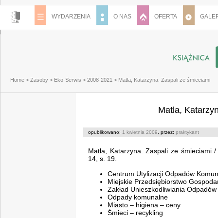
WYDARZENIA
O NAS
OFERTA
GALER
Home
>
Zasoby
>
Eko-Serwis
>
2008-2021
>
Matla, Katarzyna. Zaspali ze śmieciami
Matla, Katarzy
opublikowano:
1 kwietnia 2009
, przez:
praktykant
Matla, Katarzyna. Zaspali ze śmieciami /
14, s. 19.
Centrum Utylizacji Odpadów Komun
Miejskie Przedsiębiorstwo Gospodar
Zakład Unieszkodliwiania Odpadów 
Odpady komunalne
Miasto – higiena – ceny
Śmieci – recykling