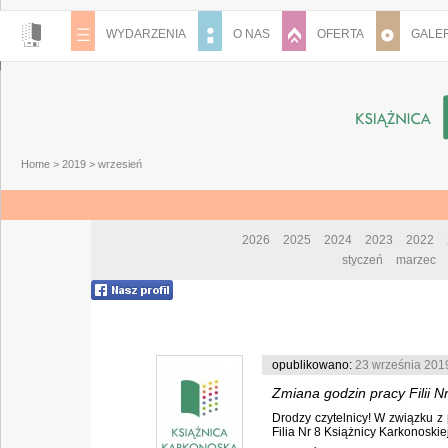
WYDARZENIA
O NAS
OFERTA
GALER
Home
>
2019
>
wrzesień
2026
2025
2024
2023
2022
styczeń
marzec
opublikowano:
23 września 201
Zmiana godzin pracy Filii N
Drodzy czytelnicy! W związku z p
Filia Nr 8 Książnicy Karkonoskie