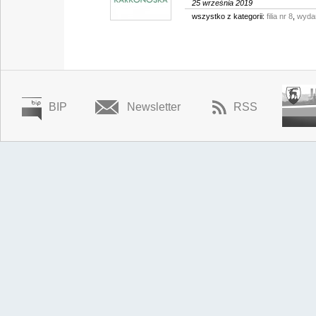
25 września 2019
wszystko z kategorii:
filia nr 8
,
wyda
BIP
Newsletter
RSS