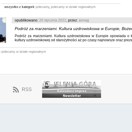
wszystko z kategorii:
polecamy
,
polecamy w dziale regionalnym
opublikowano:
20 stycznia 2022
, przez:
annag
Podróż za marzeniami. Kultura uzdrowiskowa w Europie, Boże
Podróż za marzeniami. Kultura uzdrowiskowa w Europie opowiada o k
Syropa, Paulina Suchecka
kultury uzdrowiskowej od starożytności aż po czasy najnowsze oraz prezent
:
polecamy w dziale regionalnym
RSS