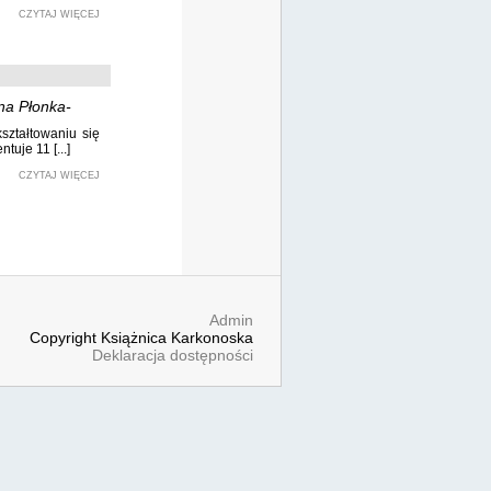
CZYTAJ WIĘCEJ
na Płonka-
ształtowaniu się
uje 11 [...]
CZYTAJ WIĘCEJ
Admin
Copyright Książnica Karkonoska
Deklaracja dostępności