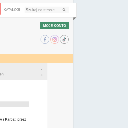
KATALOGI
MOJE KONTO
×
ień
×
w i Karpat, przez