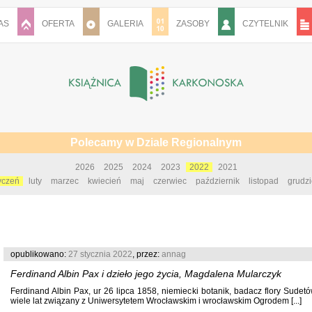
AS
OFERTA
GALERIA
ZASOBY
CZYTELNIK
Polecamy w Dziale Regionalnym
2026
2025
2024
2023
2022
2021
yczeń
luty
marzec
kwiecień
maj
czerwiec
październik
listopad
grudz
opublikowano:
27 stycznia 2022
, przez:
annag
Ferdinand Albin Pax i dzieło jego życia, Magdalena Mularczyk
Ferdinand Albin Pax, ur 26 lipca 1858, niemiecki botanik, badacz flory Sudetó
wiele lat związany z Uniwersytetem Wrocławskim i wrocławskim Ogrodem [...]