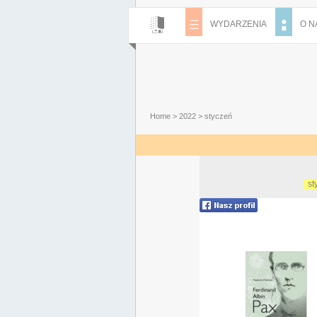
WYDARZENIA
O N
Home
>
2022
>
styczeń
st