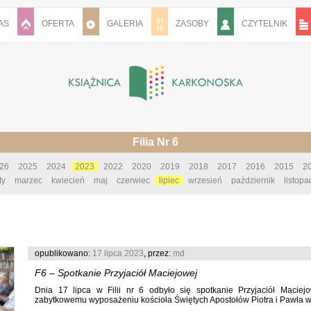
AS
OFERTA
GALERIA
ZASOBY
CZYTELNIK
Filia Nr 6
26
2025
2024
2023
2022
2020
2019
2018
2017
2016
2015
2
ty
marzec
kwiecień
maj
czerwiec
lipiec
wrzesień
październik
listopa
opublikowano:
17 lipca 2023
, przez:
md
F6 – Spotkanie Przyjaciół Maciejowej
Dnia 17 lipca w Filii nr 6 odbyło się spotkanie Przyjaciół Maciej
zabytkowemu wyposażeniu kościoła Świętych Apostołów Piotra i Pawła w M