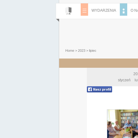
WYDARZENIA
O N
Home
>
2023
>
lipiec
20
styczeń
lu