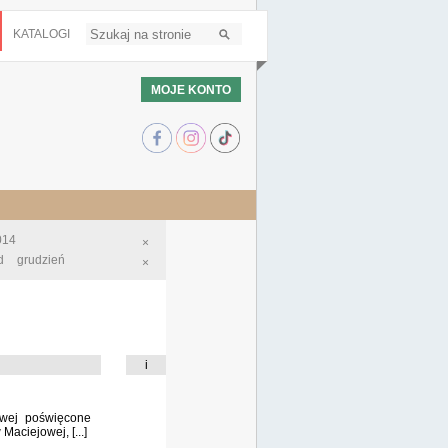
KATALOGI
MOJE KONTO
014
×
d
grudzień
×
i
owej poświęcone
aciejowej, [...]