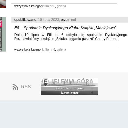
wszystko z kategorii:
filia nr 6
,
galeria
opublikowano:
10 lipca 2023
, przez:
md
F6 – Spotkanie Dyskusyjnego Klubu Książki „Maciejowa”
Dnia 10 lipca w Filii nr 6 odbyło się spotkanie Dyskusyjnego 
Rozmawialiśmy o książce „Sztuka sięgania gwiazd” Chiary Parenti.
wszystko z kategorii:
filia nr 6
,
galeria
RSS