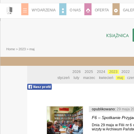
WYDARZENIA
O NAS
OFERTA
GALER
Home
>
2023
>
maj
2026
2025
2024
2023
2022
styczeń
luty
marzec
kwiecień
maj
cze
opublikowano:
29 maja 2
F6 – Spotkanie Przyja
Dnia 29 maja w Filii nr 6
wizyty w Archiwum Państw