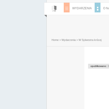
WYDARZENIA
O N
Home
>
Wydarzenia
>
W Sylwestra krócej
opublikowano:
3