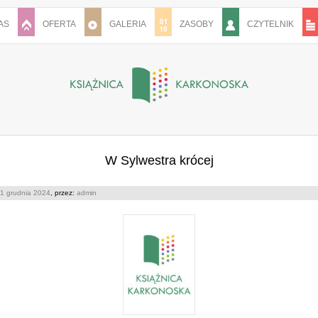
AS
OFERTA
GALERIA
ZASOBY
CZYTELNIK
W Sylwestra krócej
1 grudnia 2024
, przez:
admin