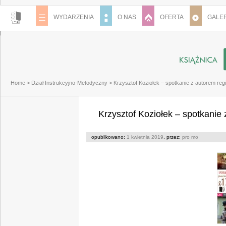
WYDARZENIA
O NAS
OFERTA
GALER
Home
>
Dział Instrukcyjno-Metodyczny
>
Krzysztof Koziołek – spotkanie z autorem reg
Krzysztof Koziołek – spotkanie
opublikowano:
1 kwietnia 2019
, przez:
pro mo