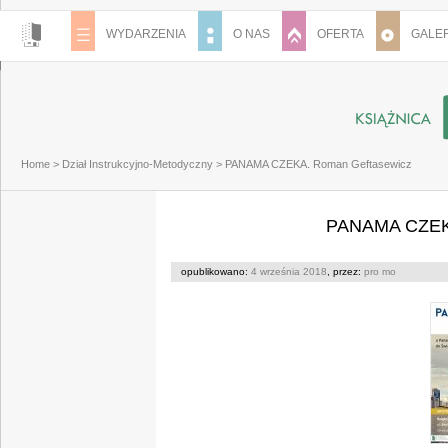
WYDARZENIA
O NAS
OFERTA
GALER
Home
>
Dział Instrukcyjno-Metodyczny
>
PANAMA CZEKA. Roman Geftasewicz
PANAMA CZEKA
opublikowano:
4 września 2018
, przez:
pro mo