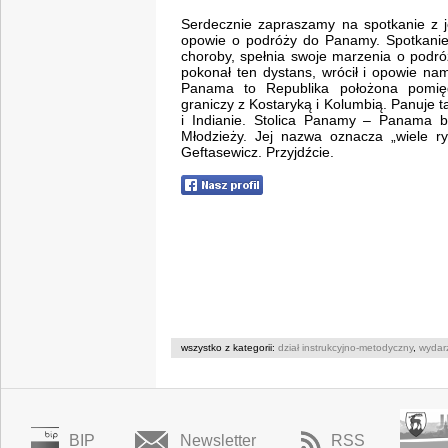
Serdecznie zapraszamy na spotkanie z 
opowie o podróży do Panamy. Spotkanie 
choroby, spełnia swoje marzenia o podr
pokonał ten dystans, wrócił i opowie na
Panama to Republika położona pomi
graniczy z Kostaryką i Kolumbią. Panuje 
i Indianie. Stolica Panamy – Panama 
Młodzieży. Jej nazwa oznacza „wiele 
Geftasewicz. Przyjdźcie.
wszystko z kategorii:
dział instrukcyjno-metodyczny
,
wydar
BIP
Newsletter
RSS