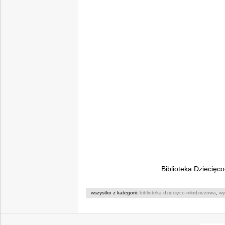
Biblioteka Dziecięc
wszystko z kategorii:
biblioteka dziecięco-młodzieżowa
,
wy