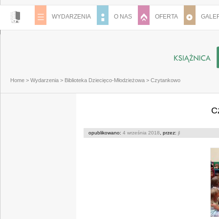
WYDARZENIA
O NAS
OFERTA
GALER
Home
>
Wydarzenia
>
Biblioteka Dziecięco-Młodzieżowa
>
Czytankowo
C
opublikowano:
4 września 2018
, przez:
jl