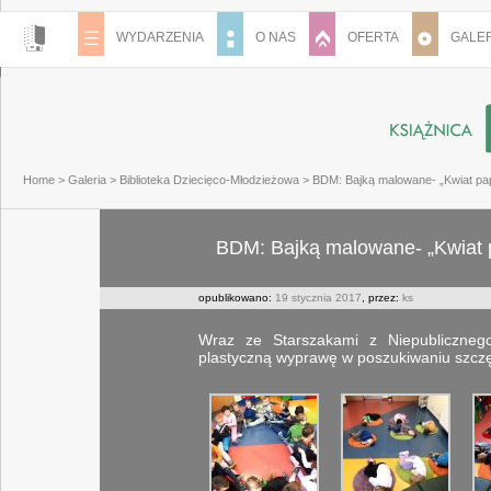
WYDARZENIA
O NAS
OFERTA
GALER
Home
>
Galeria
>
Biblioteka Dziecięco-Młodzieżowa
>
BDM: Bajką malowane- „Kwiat pap
BDM: Bajką malowane- „Kwiat pa
opublikowano:
19 stycznia 2017
, przez:
ks
Wraz ze Starszakami z Niepublicznego
plastyczną wyprawę w poszukiwaniu szczę