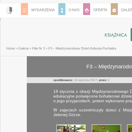
WYDARZENIA
O NAS
OFERTA
GALER
Home
>
Galeria
>
Filia Nr 3
>
F3 – Międzynarodowy Dzień Kubusia Puchatka
F3 – Międzynarodo
opublikowano:
19 stycznia 2017
, przez:
jl
19 stycznia z okazji Międzynarodowego Dn
edukacyjne poświęcone bohaterowi dzisiej
o jego przyjaciołach, potem wykonano pra
W zajęciach uczestniczyły dzieci z Mie
Jeleniej Górze.