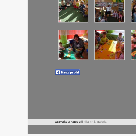
wszystko z kategorii:
filia nr 3
,
galeria