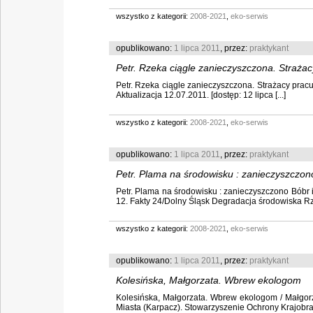
wszystko z kategorii:
2008-2021
,
eko-serwis
opublikowano:
1 lipca 2011
, przez:
praktykant
Petr. Rzeka ciągle zanieczyszczona. Strażac
Petr. Rzeka ciągle zanieczyszczona. Strażacy pracuj
Aktualizacja 12.07.2011. [dostęp: 12 lipca [...]
wszystko z kategorii:
2008-2021
,
eko-serwis
opublikowano:
1 lipca 2011
, przez:
praktykant
Petr. Plama na środowisku : zanieczyszczono
Petr. Plama na środowisku : zanieczyszczono Bóbr i K
12. Fakty 24/Dolny Śląsk Degradacja środowiska Rzek
wszystko z kategorii:
2008-2021
,
eko-serwis
opublikowano:
1 lipca 2011
, przez:
praktykant
Kolesińska, Małgorzata. Wbrew ekologom
Kolesińska, Małgorzata. Wbrew ekologom / Małgorza
Miasta (Karpacz). Stowarzyszenie Ochrony Krajobrazu