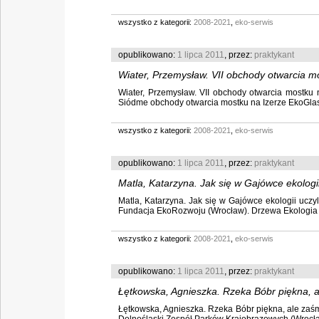
wszystko z kategorii:
2008-2021
,
eko-serwis
opublikowano:
1 lipca 2011
, przez:
praktykant
Wiater, Przemysław. VII obchody otwarcia m
Wiater, Przemysław. VII obchody otwarcia mostku n
Siódme obchody otwarcia mostku na Izerze EkoGlass 
wszystko z kategorii:
2008-2021
,
eko-serwis
opublikowano:
1 lipca 2011
, przez:
praktykant
Matla, Katarzyna. Jak się w Gajówce ekologii
Matla, Katarzyna. Jak się w Gajówce ekologii uczyli
Fundacja EkoRozwoju (Wrocław). Drzewa Ekologia Kon
wszystko z kategorii:
2008-2021
,
eko-serwis
opublikowano:
1 lipca 2011
, przez:
praktykant
Łętkowska, Agnieszka. Rzeka Bóbr piękna, 
Łętkowska, Agnieszka. Rzeka Bóbr piękna, ale zaśmi