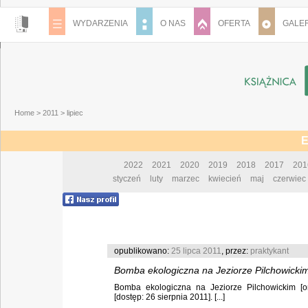
WYDARZENIA
O NAS
OFERTA
GALER
Home
>
2011
>
lipiec
E
2022
2021
2020
2019
2018
2017
201
styczeń
luty
marzec
kwiecień
maj
czerwiec
opublikowano:
25 lipca 2011
, przez:
praktykant
Bomba ekologiczna na Jeziorze Pilchowickim 
Bomba ekologiczna na Jeziorze Pilchowickim [onl
[dostęp: 26 sierpnia 2011]. [...]