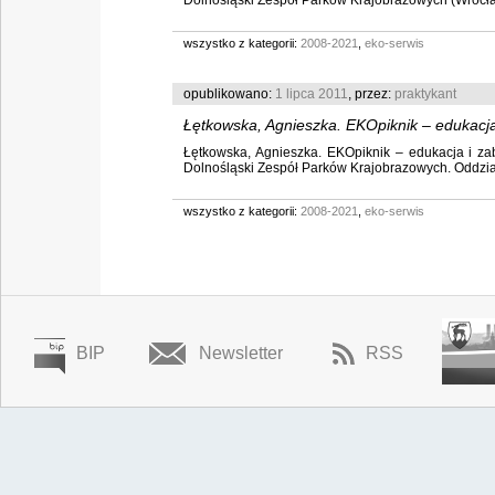
Dolnośląski Zespół Parków Krajobrazowych (Wrocław)
wszystko z kategorii:
2008-2021
,
eko-serwis
opublikowano:
1 lipca 2011
, przez:
praktykant
Łętkowska, Agnieszka. EKOpiknik – edukacj
Łętkowska, Agnieszka. EKOpiknik – edukacja i zab
Dolnośląski Zespół Parków Krajobrazowych. Oddział w
wszystko z kategorii:
2008-2021
,
eko-serwis
BIP
Newsletter
RSS