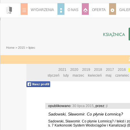
WYDARZENIA
O NAS
OFERTA
GALER
Home
>
2015
>
lipiec
2021
2020
2019
2018
2017
2016
styczeń
luty
marzec
kwiecień
maj
czerwiec
opublikowano:
30 lipca 2015
, przez:
jl
Sadowski, Sławomir. Co płynie Łomnicą?
Sadowski, Sławomir. Co płynie Łomnicą? / tekst i z
s. 7 Karkonoski System Wodociągów i Kanalizacji (Bu