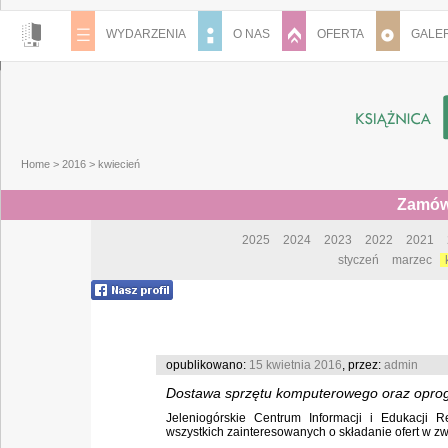
WYDARZENIA
O NAS
OFERTA
GALER
Home
>
2016
>
kwiecień
Zamówi
2025
2024
2023
2022
2021
styczeń
marzec
opublikowano:
15 kwietnia 2016
, przez:
admin
Dostawa sprzętu komputerowego oraz oprog
Jeleniogórskie Centrum Informacji i Edukacji 
wszystkich zainteresowanych o składanie ofert w zwią