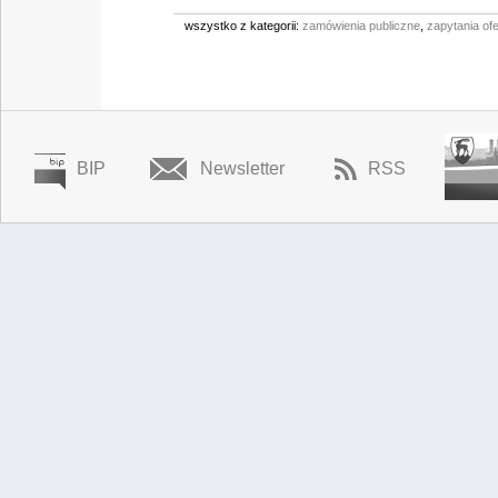
wszystko z kategorii:
zamówienia publiczne
,
zapytania of
BIP
Newsletter
RSS