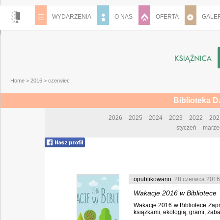
WYDARZENIA
O NAS
OFERTA
GALER
Home
>
2016
>
czerwiec
Biblioteka 
2026
2025
2024
2023
2022
202
styczeń
marze
opublikowano:
28 czerwca 2016
Wakacje 2016 w Bibliotece
Wakacje 2016 w Bibliotece Zapr
książkami, ekologią, grami, zaba