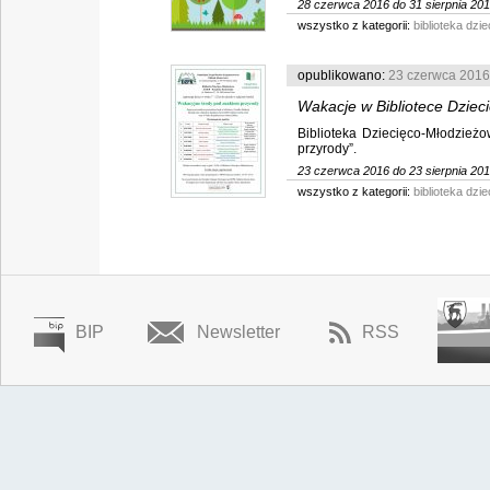
28 czerwca 2016 do 31 sierpnia 20
wszystko z kategorii:
biblioteka dz
opublikowano:
23 czerwca 2016
Wakacje w Bibliotece Dziec
Biblioteka Dziecięco-Młodzież
przyrody”.
23 czerwca 2016 do 23 sierpnia 20
wszystko z kategorii:
biblioteka dz
BIP
Newsletter
RSS