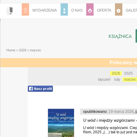
WYDARZENIA
O NAS
OFERTA
GALER
Home
>
2026
>
marzec
Polecamy w
2026
2025
styczeń
luty
marzec
opublikowano:
19 marca 2026
, 
U wód i między wzgórzami –
U wód i między wzgórzami. Ciep
Rem, 2025 „(…) tak to już jest na