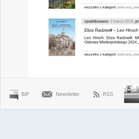
wszystko z kategorii:
polecamy
,
pol
opublikowano:
3 marca 2026
, p
Eliza Radziwiłł – Leo Hirsch
Leo Hirsch: Eliza Radziwiłł.
Ostrowa Wielkopolskiego 2024 „By
wszystko z kategorii:
polecamy
,
pol
BIP
Newsletter
RSS