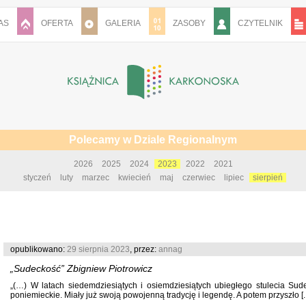
AS
OFERTA
GALERIA
ZASOBY
CZYTELNIK
Polecamy w Dziale Regionalnym
2026
2025
2024
2023
2022
2021
styczeń
luty
marzec
kwiecień
maj
czerwiec
lipiec
sierpień
opublikowano:
29 sierpnia 2023
, przez:
annag
„Sudeckość” Zbigniew Piotrowicz
„(…) W latach siedemdziesiątych i osiemdziesiątych ubiegłego stulecia Sude
poniemieckie. Miały już swoją powojenną tradycję i legendę. A potem przyszło [..