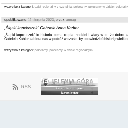
wszystko z kategorii:
dział regionalny z czytelnią
,
polecamy
,
polecamy w dziale regional
opublikowano:
11 sierpnia 2023
, przez:
annag
„Śląski kopciuszek” Gabriela Anna Kańtor
„Śląski kopciuszek” to historia pełna ciepła, nadziei i wiary w to, że dobro
Gabriela Kańtor zabiera nas w podróż w czasie, by opowiedzieć historię wielkiego
wszystko z kategorii:
polecamy
,
polecamy w dziale regionalnym
RSS