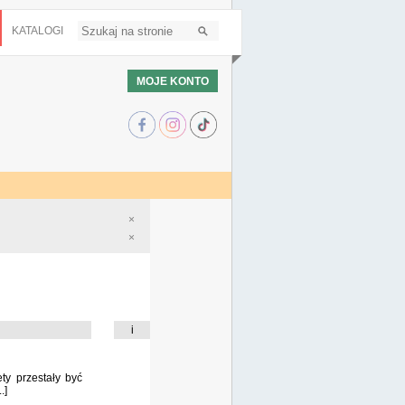
KATALOGI
MOJE KONTO
×
×
i
ty przestały być
.]