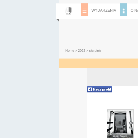
WYDARZENIA
O N
Home
>
2023
>
sierpień