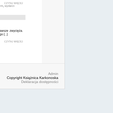
CZYTAJ WIĘCEJ
nym
,
wydarzenia
 zawsze zwycięża.
 [...]
CZYTAJ WIĘCEJ
Admin
Copyright Książnica Karkonoska
Deklaracja dostępności