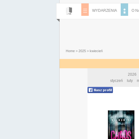
WYDARZENIA
O N
Home
>
2025
>
kwiecień
2026
styczeń
luty
m