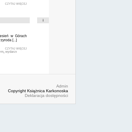
CZYTAJ WIĘCEJ
i
jesień w Górach
yroda [...]
CZYTAJ WIĘCEJ
nym
,
wydarzenia
Admin
Copyright Książnica Karkonoska
Deklaracja dostępności