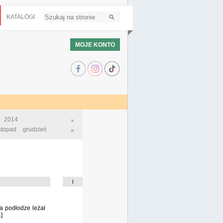
KATALOGI
MOJE KONTO
2014
×
istopad
grudzień
×
i
a podłodze leżał
]