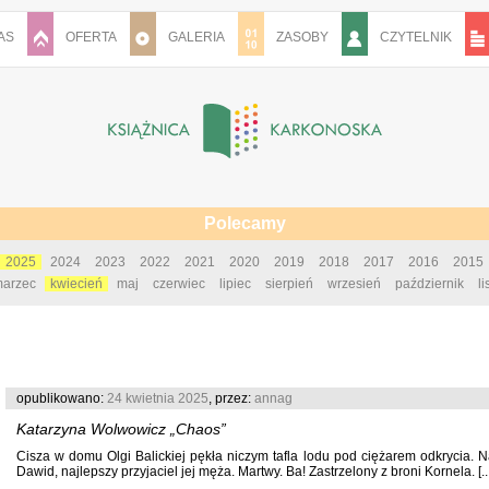
AS
OFERTA
GALERIA
ZASOBY
CZYTELNIK
Polecamy
2025
2024
2023
2022
2021
2020
2019
2018
2017
2016
2015
arzec
kwiecień
maj
czerwiec
lipiec
sierpień
wrzesień
październik
l
opublikowano:
24 kwietnia 2025
, przez:
annag
Katarzyna Wolwowicz „Chaos”
Cisza w domu Olgi Balickiej pękła niczym tafla lodu pod ciężarem odkrycia. N
Dawid, najlepszy przyjaciel jej męża. Martwy. Ba! Zastrzelony z broni Kornela. [...