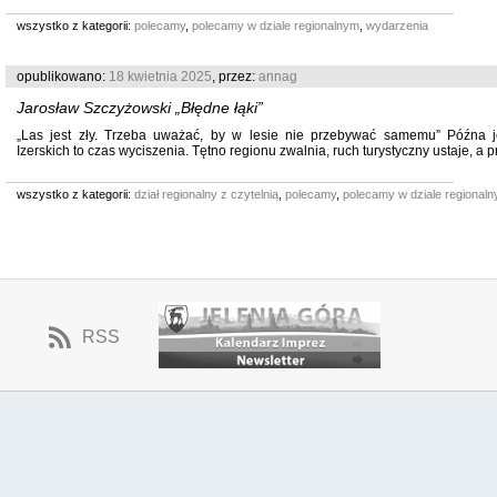
wszystko z kategorii:
polecamy
,
polecamy w dziale regionalnym
,
wydarzenia
opublikowano:
18 kwietnia 2025
, przez:
annag
Jarosław Szczyżowski „Błędne łąki”
„Las jest zły. Trzeba uważać, by w lesie nie przebywać samemu” Późna 
Izerskich to czas wyciszenia. Tętno regionu zwalnia, ruch turystyczny ustaje, a prz
wszystko z kategorii:
dział regionalny z czytelnią
,
polecamy
,
polecamy w dziale regional
RSS