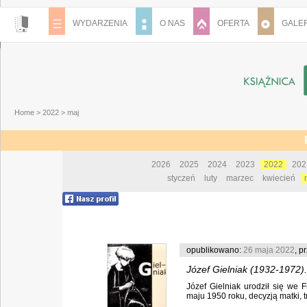
WYDARZENIA
O NAS
OFERTA
GALER
Home
>
2022
>
maj
2026
2025
2024
2023
2022
202
styczeń
luty
marzec
kwiecień
opublikowano:
26 maja 2022
, p
Józef Gielniak (1932-1972
Józef Gielniak urodził się we 
Jeleniej Górze / Anna Szcz
maju 1950 roku, decyzją matki, tr