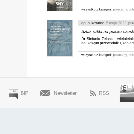
wszystko z kategorii:
polecamy
,
pol
opublikowano:
5 maja 2022
, pr
Szlak szkła na polsko-czesk
Dr Stefania Żelasko, wieloletn
naukowym przewodniku, zabiera na
wszystko z kategorii:
polecamy
,
pol
BIP
Newsletter
RSS