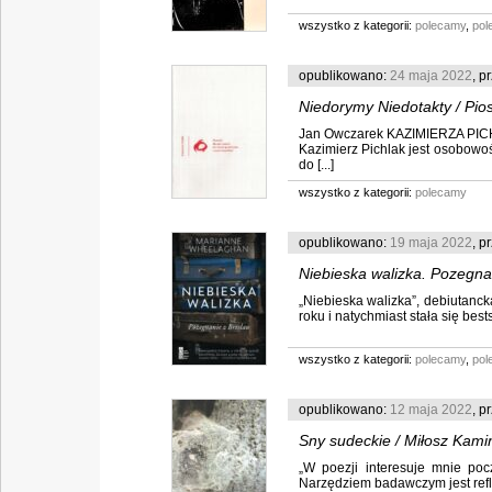
wszystko z kategorii:
polecamy
,
pol
opublikowano:
24 maja 2022
, p
Niedorymy Niedotakty / Pio
Jan Owczarek KAZIMIERZA P
Kazimierz Pichlak
Kazimierz Pichlak jest osobowo
do [...]
wszystko z kategorii:
polecamy
opublikowano:
19 maja 2022
, p
Niebieska walizka. Pozegn
„Niebieska walizka”, debiutan
roku i natychmiast stała się bes
wszystko z kategorii:
polecamy
,
pol
opublikowano:
12 maja 2022
, p
Sny sudeckie / Miłosz Kami
„W poezji interesuje mnie poc
Narzędziem badawczym jest refle