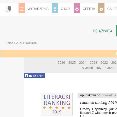
WYDARZENIA
O NAS
OFERTA
GALER
Home
>
2020
>
kwiecień
2026
2025
2024
2023
2022
202
styczeń
luty
marzec
opublikowano:
3 kwietnia
Literacki ranking 2019
Drodzy Czytelnicy, jak
literacki.Z wiadomych pr
[...]