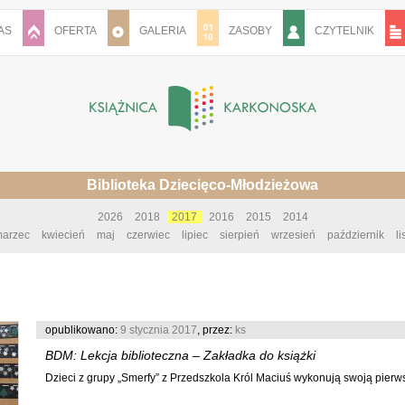
AS
OFERTA
GALERIA
ZASOBY
CZYTELNIK
Biblioteka Dziecięco-Młodzieżowa
2026
2018
2017
2016
2015
2014
arzec
kwiecień
maj
czerwiec
lipiec
sierpień
wrzesień
październik
l
opublikowano:
9 stycznia 2017
, przez:
ks
BDM: Lekcja biblioteczna – Zakładka do książki
Dzieci z grupy „Smerfy” z Przedszkola Król Maciuś wykonują swoją pierwsz