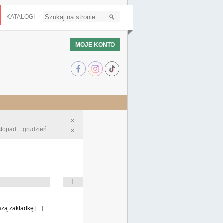
KATALOGI
MOJE KONTO
×
istopad
grudzień
×
i
ą zakładkę [...]