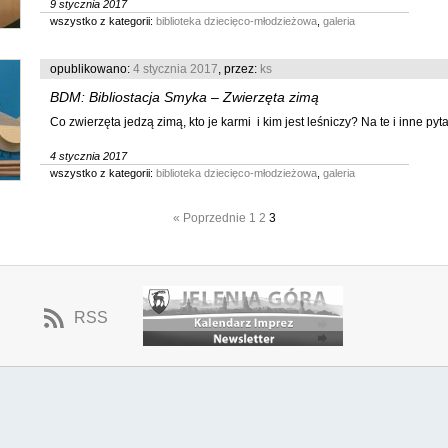
9 stycznia 2017
wszystko z kategorii:
biblioteka dziecięco-młodzieżowa
,
galeria
opublikowano:
4 stycznia 2017
, przez:
ks
BDM: Bibliostacja Smyka – Zwierzęta zimą
Co zwierzęta jedzą zimą, kto je karmi i kim jest leśniczy? Na te i inne pytan
4 stycznia 2017
wszystko z kategorii:
biblioteka dziecięco-młodzieżowa
,
galeria
« Poprzednie
1
2
3
RSS