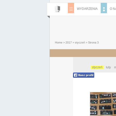
WYDARZENIA
O N
Home
>
2017
>
styczeń
> Strona 3
styczeń
luty
m