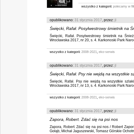
wszystko z kategorii:
polecamy w fili
opublikowano:
31 stycznia 2017
, przez:
jl
Święcki, Rafał. Posylwestrowy śmietnik na Ś
Święcki, Rafał. Posylwestrowy śmietnik na Śnież
Wrocławska 2017, nr 20, s. 4. Karkonoski Park Narod
wszystko z kategorii:
2008-2021
,
eko-serwis
opublikowano:
31 stycznia 2017
, przez:
jl
Święcki, Rafał. Psy nie wejdą na wszystkie
Święcki, Rafał. Psy nie wejdą na wszystkie szla
Wrocławska 2017, nr 13, s. 4. Karkonoski Park Narod
wszystko z kategorii:
2008-2021
,
eko-serwis
opublikowano:
31 stycznia 2017
, przez:
jl
Zapora, Robert. Zdać się na psi nos
Zapora, Robert. Zdać się na psi nos / Robert Zapora
Gołąb, Michał Jaguszewski, Tomasz Górskie Ochotnic