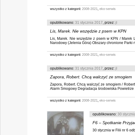
wszystko z kategorii:
2008-2021
,
eko-serwis
opublikowano:
31 stycznia 2017
, przez:
jl
Lis, Marek. Nie wszędzie z psem w KPN
Lis, Marek. Nie wszędzie z psem w KPN / Marek Lis
Narodowy (Jelenia Góra) Obszary chronione Parki na
wszystko z kategorii:
2008-2021
,
eko-serwis
opublikowano:
31 stycznia 2017
, przez:
jl
Zapora, Robert. Chcą walczyć ze smogiem
Zapora, Robert. Chcą walczyć ze smogiem / Robert Z
Alarm Smogowy Degradacja środowiska Powietrze Sm
wszystko z kategorii:
2008-2021
,
eko-serwis
opublikowano:
30 styczni
F6 – Spotkanie Przyja
30 stycznia w Filii nr 6 od