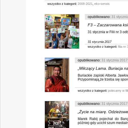
wszystko z kategorii:
2008-2021
,
eko-serwis
opublikowano:
31 styczni
F3 – Zaczarowana ksi
31 stycznia w Filii nr 3 od
31 stycznia 2017
wszystko z kategorii:
filia nr 
opublikowano:
31 stycznia 2017
„Milczący Lama. Buriacja na
Buriackie zapiski Alberta Jawło
Przypominają,że trzeba się sporo
wszystko z kategorii:
polecamy w fili
opublikowano:
31 stycznia 2017
„Życie na miarę. Odzieżowe
Marek Rabij pojechał do Bang
później-gdy ucichł szum medialny