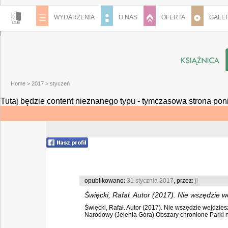
WYDARZENIA
O NAS
OFERTA
GALER
Home
>
2017
>
styczeń
Tutaj będzie content nieznanego typu - tymczasowa strona pon
opublikowano:
31 stycznia 2017
, przez:
jl
Święcki, Rafał. Autor (2017). Nie wszędzie 
Święcki, Rafał. Autor (2017). Nie wszędzie wejdzies
Narodowy (Jelenia Góra) Obszary chronione Parki n