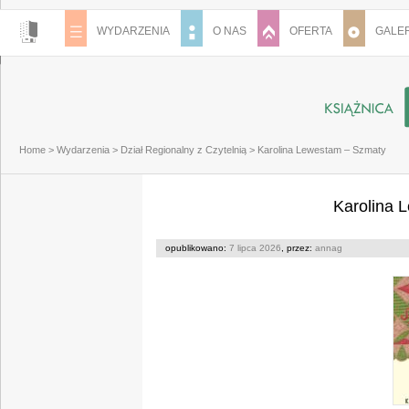
WYDARZENIA
O NAS
OFERTA
GALER
Home
>
Wydarzenia
>
Dział Regionalny z Czytelnią
>
Karolina Lewestam – Szmaty
Karolina 
opublikowano:
7 lipca 2026
, przez:
annag