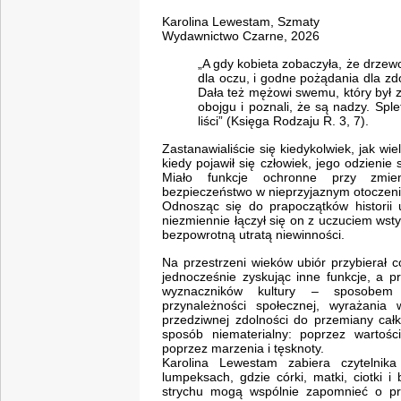
Karolina Lewestam, Szmaty
Wydawnictwo Czarne, 2026
„A gdy kobieta zobaczyła, że drzew
dla oczu, i godne pożądania dla zd
Dała też mężowi swemu, który był z 
obojgu i poznali, że są nadzy. Spletl
liści” (Księga Rodzaju R. 3, 7).
Zastanawialiście się kiedykolwiek, jak w
kiedy pojawił się człowiek, jego odzienie
Miało funkcje ochronne przy zmien
bezpieczeństwo w nieprzyjaznym otoczeniu
Odnosząc się do prapoczątków historii
niezmiennie łączył się on z uczuciem wst
bezpowrotną utratą niewinności.
Na przestrzeni wieków ubiór przybierał 
jednocześnie zyskując inne funkcje, a pr
wyznaczników kultury – sposobem w
przynależności społecznej, wyrażania 
przedziwnej zdolności do przemiany całk
sposób niematerialny: poprzez wartośc
poprzez marzenia i tęsknoty.
Karolina Lewestam zabiera czytelnik
lumpeksach, gdzie córki, matki, ciotki i
strychu mogą wspólnie zapomnieć o pro