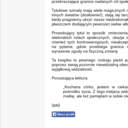
przekraczające granice nadanych ról społ
Tytułowe szmaty mają wiele magicznych 
innych światów (dosłownie!), stają się ta
kiedy pragniemy ukryć nasze niedoskonało
płaszczem dodającym pewności siebie alb
Prowokujący tytuł to sposób zmierzeni
wielorakich rolach społecznych, okazja 
również tych kontrowersyjnych, nieakce
na pytanie, gdzie przebiega granica m
wyrażenie zgody na fizyczną zmianę.
Ta książka to pewnego rodzaju pieśń pa
poprzez swoją pozornie niewidzialną obec
wyjątkową widzialność.
Poruszająca lektura.
„Kochana córko, jestem w cieka
pośrodku życia. Z tego miejsca wi
matkę, ale też pamiętam w sobie ci
(gaj)