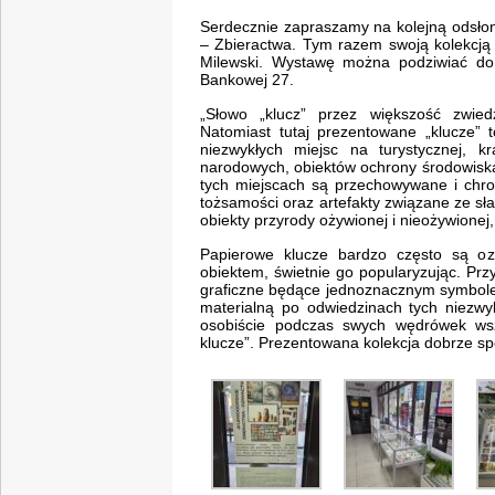
Serdecznie zapraszamy na kolejną odsłon
– Zbieractwa. Tym razem swoją kolekcją 
Milewski. Wystawę można podziwiać do 
Bankowej 27.
„Słowo „klucz” przez większość zwie
Natomiast tutaj prezentowane „klucze” t
niezwykłych miejsc na turystycznej, 
narodowych, obiektów ochrony środowiska,
tych miejscach są przechowywane i chroni
tożsamości oraz artefakty związane ze sł
obiekty przyrody ożywionej i nieożywionej,
Papierowe klucze bardzo często są oz
obiektem, świetnie go popularyzując. Prz
graficzne będące jednoznacznym symbole
materialną po odwiedzinach tych niezwy
osobiście podczas swych wędrówek wsz
klucze”. Prezentowana kolekcja dobrze sp