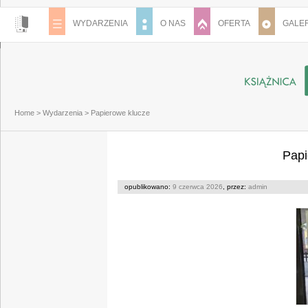
WYDARZENIA
O NAS
OFERTA
GALER
Home
>
Wydarzenia
>
Papierowe klucze
Papi
opublikowano:
9 czerwca 2026
, przez:
admin