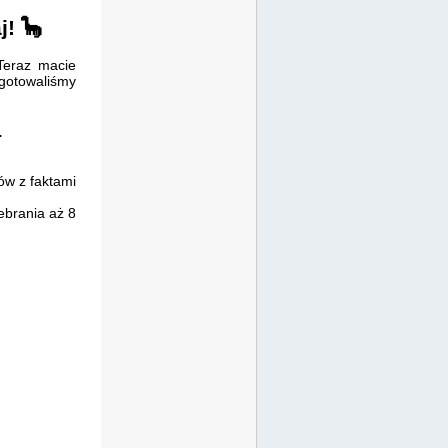
j! 🦕
Teraz macie
ygotowaliśmy
.
ów z faktami
ebrania aż 8