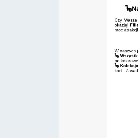
🦕Na
Czy Wasza 
okazję!
Fili
moc atrakcj
W naszych p
🦕 Wszystk
po kolorowe
🦕 Kolekcj
kart. Zasad