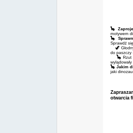
🦕 Zaproj
motywem din
🦕 Sprawno
Sprawdź się
🦖 Głodny T
do paszczy 
🦕
Rzut 
wylądowały 
🦕 Jakim d
jaki dinozau
Zaprasza
otwarcia fil