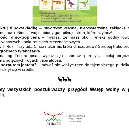
ektuj dino-zakładkę
– stworzysz własną, niepowtarzalną zakładkę 
ozaura. Niech Twój ulubiony gad pilnuje stron, które czytasz!
ści dino-tropiciela
– myślisz, że masz oko i refleks godny łow
 w naszych konkurencjach zręcznościowych.
-Rex – czy uda Ci się nakarmić króla dinozaurów? Spróbuj trafić pił
groźnego tyranozaura.
na rogi Triceratopsa – wykaż się niesamowitą precyzją i celuj obręcz
na potężnych rogach triceratopsa.
inozaurem jestem?
– odważ się włożyć ręce do tajemniczego pudełka
r skrył się w środku.
🦕🦕🦕
my wszystkich poszukiwaczy przygód! Wstęp wolny w 
ii.