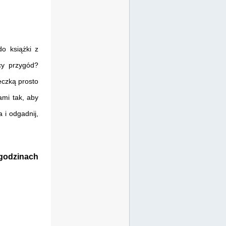
do książki z
cy przygód?
eczką prosto
ami tak, aby
 i odgadnij,
godzinach