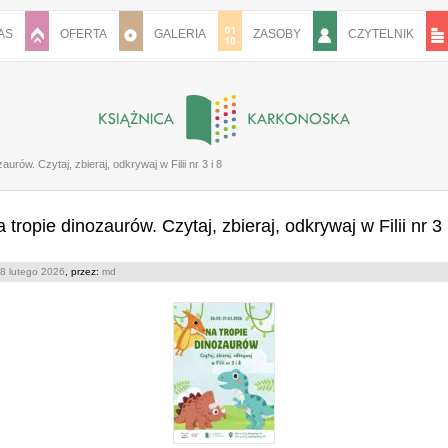
AS
OFERTA
GALERIA
ZASOBY
CZYTELNIK
aurów. Czytaj, zbieraj, odkrywaj w Filii nr 3 i 8
 tropie dinozaurów. Czytaj, zbieraj, odkrywaj w Filii nr 3 
8 lutego 2026
, przez:
md