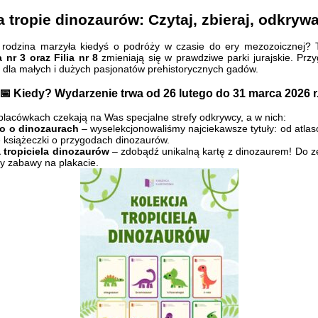
 tropie dinozaurów: Czytaj, zbieraj, odkrywa
rodzina marzyła kiedyś o podróży w czasie do ery mezozoicznej? 
a nr 3 oraz Filia nr 8
zmieniają się w prawdziwe parki jurajskie. Prz
i dla małych i dużych pasjonatów prehistorycznych gadów.
📅 Kiedy? Wydarzenie trwa od 26 lutego do 31 marca 2026 r
lacówkach czekają na Was specjalne strefy odkrywcy, a w nich:
o o dinozaurach
– wyselekcjonowaliśmy najciekawsze tytuły: od atlas
 książeczki o przygodach dinozaurów.
a tropiciela dinozaurów
– zdobądź unikalną kartę z dinozaurem! Do z
y zabawy na plakacie.