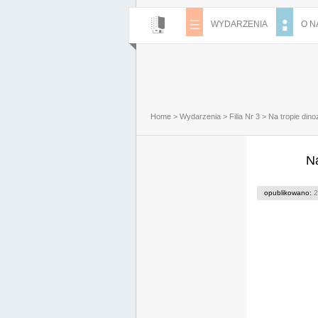
WYDARZENIA
O N
Home
>
Wydarzenia
>
Filia Nr 3
>
Na tropie dinoz
Na
opublikowano:
2