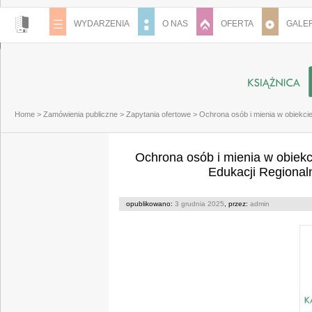
WYDARZENIA
O NAS
OFERTA
GALER
Home
>
Zamówienia publiczne
>
Zapytania ofertowe
>
Ochrona osób i mienia w obiekcie
Ochrona osób i mienia w obiekc
Edukacji Regional
opublikowano:
3 grudnia 2025
, przez:
admin