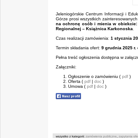
Jeleniogórskie Centrum Informacji i Eduk
Górze prosi wszystkich zainteresowanych 
na ochronę osób i mienia w obiekcie:
Regionalnej – Książnica Karkonoska
.
Czas realizacji zamówienia:
1 stycznia 20
Termin składania ofert:
9 grudnia 2025 r.
Pełna treść ogłoszenia dostępna w załącz
Załączniki:
Ogłoszenie o zamówieniu (
pdf
)
Oferta (
pdf
|
doc
)
Umowa (
pdf
|
doc
)
wszystko z kategorii:
zamówienia publiczne
,
zapytania of