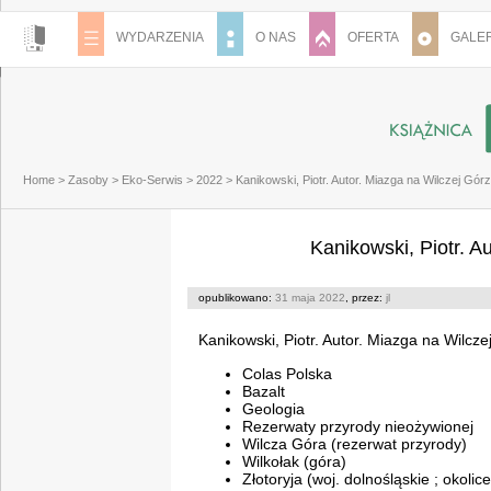
WYDARZENIA
O NAS
OFERTA
GALER
Home
>
Zasoby
>
Eko-Serwis
>
2022
>
Kanikowski, Piotr. Autor. Miazga na Wilczej Gór
Kanikowski, Piotr. A
opublikowano:
31 maja 2022
, przez:
jl
Kanikowski, Piotr. Autor. Miazga na Wilcze
Colas Polska
Bazalt
Geologia
Rezerwaty przyrody nieożywionej
Wilcza Góra (rezerwat przyrody)
Wilkołak (góra)
Złotoryja (woj. dolnośląskie ; okolice