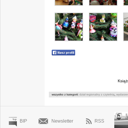
Książ
wszystko z kategorii:
dział regionalny z czytelnią
,
wydarze
BIP
Newsletter
RSS