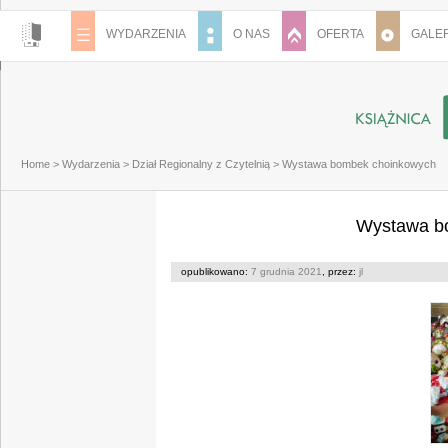
WYDARZENIA
O NAS
OFERTA
GALER
Home
>
Wydarzenia
>
Dział Regionalny z Czytelnią
>
Wystawa bombek choinkowych
Wystawa b
opublikowano:
7 grudnia 2021
, przez:
jl