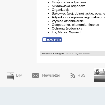
Gospodarka odpadami
Składowiska odpadów
Organizacje
Bukowiec (woj. dolnośląskie, pow. j
Artykuł z czasopisma regionalnego 
Wywiad dziennikarski
Gospodarka, ekonomia, finanse
Ochrona środowiska
Lis, Marek. Wywiad
wszystko z kategorii:
2008-2021
,
eko-serwis
BIP
Newsletter
RSS