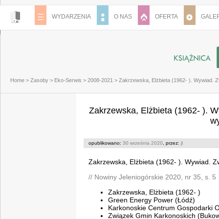
WYDARZENIA
O NAS
OFERTA
GALER
Home
>
Zasoby
>
Eko-Serwis
>
2008-2021
>
Zakrzewska, Elżbieta (1962- ). Wywiad.
Zakrzewska, Elżbieta (1962- ). 
w
opublikowano:
30 września 2020
, przez:
jl
Zakrzewska, Elżbieta (1962- ). Wywiad. 
// Nowiny Jeleniogórskie 2020, nr 35, s. 5
Zakrzewska, Elżbieta (1962- )
Green Energy Power (Łódź)
Karkonoskie Centrum Gospodarki 
Związek Gmin Karkonoskich (Bukow