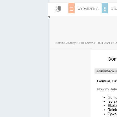
WYDARZENIA
O N
Home
>
Zasoby
>
Eko-Serwis
>
2008-2021
>
Go
Gomu
opublikowano:
3
Gomuła, Grz
Nowiny Jele
Gomu
Izers
Ekolo
Rolni
Żywno