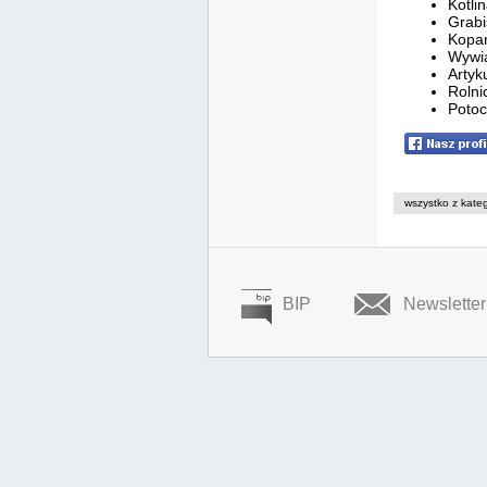
Kotli
Grabi
Kopan
Wywia
Artyk
Rolni
Potoc
wszystko z kateg
BIP
Newsletter