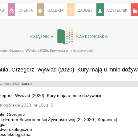
AS
OFERTA
GALERIA
ZASOBY
CZYTELNIK
muła, Grzegorz. Wywiad (2020). Kury mają u mnie dożywocie.
ła, Grzegorz. Wywiad (2020). Kury mają u mnie dożyw
1 marca 2020
, przez:
jl
egorz. Wywiad (2020). Kury mają u mnie dożywocie.
niogórskie 2020, nr 10, s. 9
ła, Grzegorz
kie Forum Suwerenności Żywnościowej (2 ; 2020 ; Kopaniec)
gia
ctwo ekologiczne
ść ekologiczna