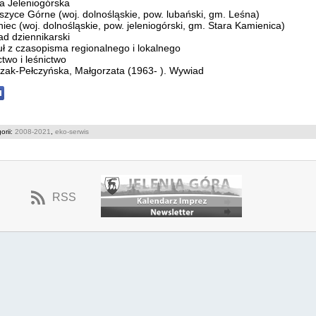
na Jeleniogórska
szyce Górne (woj. dolnośląskie, pow. lubański, gm. Leśna)
iec (woj. dolnośląskie, pow. jeleniogórski, gm. Stara Kamienica)
d dziennikarski
uł z czasopisma regionalnego i lokalnego
ctwo i leśnictwo
zak-Pełczyńska, Małgorzata (1963- ). Wywiad
orii:
2008-2021
,
eko-serwis
RSS