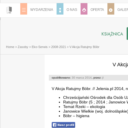
WYDARZENIA
O NAS
OFERTA
GALER
Home
>
Zasoby
>
Eko-Serwis
>
2008-2021
>
V Akcja Ratujmy Bóbr
V Akcj
opublikowano:
30 marca 2014
, przez:
jl
V Akcja Ratujmy Bóbr. // Jelenia.pl 2014, n
Chrześcijański Ośrodek dla Osób U
Ratujmy Bóbr (5 ; 2014 ; Janowice W
Temat Rzeki – ekologia
Janowice Wielkie (woj. dolnośląskie
Bóbr – higiena