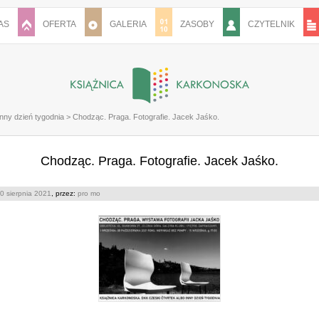
AS
OFERTA
GALERIA
ZASOBY
CZYTELNIK
nny dzień tygodnia
>
Chodząc. Praga. Fotografie. Jacek Jaśko.
Chodząc. Praga. Fotografie. Jacek Jaśko.
0 sierpnia 2021
, przez:
pro mo