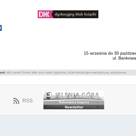
15 września
do
30 paździe
ul. Bankowa 
orii:
dkk czeski čtvrtek albo inny dzień tygodnia
,
dział instrukcyjno-metodyczny
,
wydarzenia
RSS