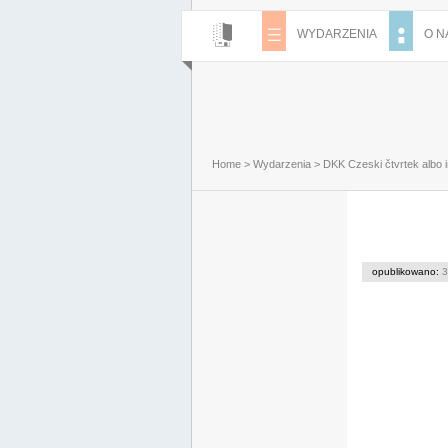
WYDARZENIA
O N
Home
>
Wydarzenia
>
DKK Czeski čtvrtek albo i
opublikowano:
3