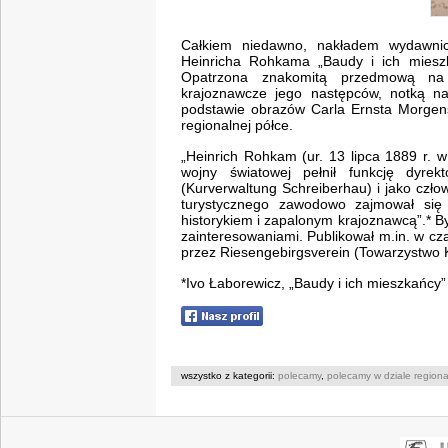
Całkiem niedawno, nakładem wydawnict
Heinricha Rohkama „Baudy i ich mieszk
Opatrzona znakomitą przedmową na
krajoznawcze jego następców, notką n
podstawie obrazów Carla Ernsta Morgens
regionalnej półce.
„Heinrich Rohkam (ur. 13 lipca 1889 r. w
wojny światowej pełnił funkcję dyrek
(Kurverwaltung Schreiberhau) i jako czło
turystycznego zawodowo zajmował się 
historykiem i zapalonym krajoznawcą”.* B
zainteresowaniami. Publikował m.in. w 
przez Riesengebirgsverein (Towarzystwo 
*Ivo Łaborewicz, „Baudy i ich mieszkańcy”
wszystko z kategorii:
polecamy
,
polecamy w dziale region