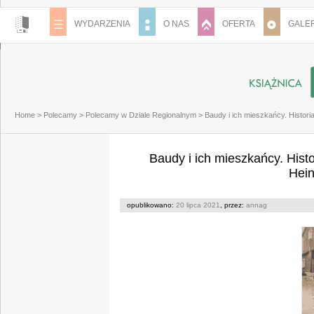
WYDARZENIA
O NAS
OFERTA
GALER
Home
>
Polecamy
>
Polecamy w Dziale Regionalnym
>
Baudy i ich mieszkańcy. Histor
Baudy i ich mieszkańcy. Hist
Hei
opublikowano:
20 lipca 2021
, przez:
annag