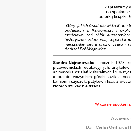
Zapraszamy do
na spotkanie
autorką książki „G
„Góry, jakich świat nie widział” to
podaniach z Karkonoszy i okoli
częściowo zaś zbiór autonomiczn
historyczne zdarzenia, legenda
mieszankę pełną grozy, czaru i ni
Andrzej Boj-Wojtowicz.
Sandra Nejranowska
– rocznik 1978, re
przewodnickich, edukacyjnych, artykułów o
animatorka działań kulturalnych i turystyc
a przede wszystkim górski łazik z nose
kamieni i szyszek, patyków i liści, z wi
którego szukać nie trzeba.
W czasie spotkania
Wydawnict
Dom Carla i Gerharda H