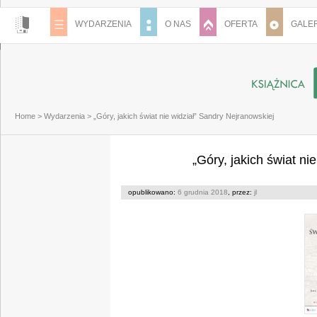
WYDARZENIA
O NAS
OFERTA
GALER
Home
>
Wydarzenia
>
„Góry, jakich świat nie widział” Sandry Nejranowskiej
„Góry, jakich świat ni
opublikowano:
6 grudnia 2018
, przez:
jl