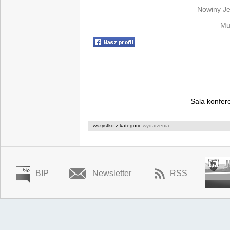
Nowiny Jel
Mu
Sala konfere
wszystko z kategorii:
wydarzenia
BIP
Newsletter
RSS