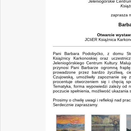
Jeleniogórskie Centrum
Książ
zaprasza 
Barb
Otwarcie wystawy
JCIiER Książnica Karkonos
Pani Barbara Podobyćko, z domu Stolar
Książnicy Karkonoskiej oraz uczestni
Jeleniogórskiego Centrum Kultury. Maluj
przynosi Pani Barbarze ogromną frajdę, 
prowadzone przez bardzo życzliwą, ci
Czujowską, umożliwiły zapoznanie się
procentuje otworzeniem się i chęcią sp
Tematyka, forma wypowiedzi zależy od na
poczucie spełnienia, możliwość ukazania sw
Prosimy o chwilę uwagi i refleksji nad pra
Serdecznie zapraszamy.