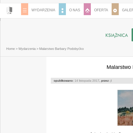
WYDARZENIA
O NAS
OFERTA
GALER
Home
>
Wydarzenia
>
Malarstwo Barbary Podobyćko
Malarstwo
opublikowano:
14 listopada 2017
, przez:
jl