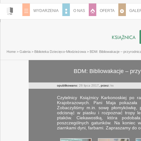
WYDARZENIA
O NAS
OFERTA
GALER
Home
>
Galeria
>
Biblioteka Dziecięco-Młodzieżowa
>
BDM: Bibliowakacje – przyrodnicz
BDM: Bibliowakacje – przy
opublikowano:
26 lipca 2017
, przez:
ks
Czytelnicy Książnicy Karkonoskiej po r
Krajobrazowych. Pani Maja pokazała 
Zobaczyliśmy m.in. sowę płomykówkę, 
odcisnąć w piasku i rozpoznać tropy le
ptaków. Ciekawostką, która podobał
poszczególnych gatunków. Na koniec w
ziarnkami dyni, farbami. Zapraszamy do o