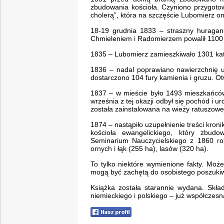
zbudowania kościoła. Czyniono przygotow
cholerą”, która na szczęście Lubomierz om
18-19 grudnia 1833 – straszny huragan
Chmieleniem i Radomierzem powalił 1100
1835 – Lubomierz zamieszkiwało 1301 kat
1836 – nadal poprawiano nawierzchnię uli
dostarczono 104 fury kamienia i gruzu. O
1837 – w mieście było 1493 mieszkańcó
września z tej okazji odbył się pochód i ur
została zainstalowana na wieży ratuszowe
1874 – nastąpiło uzupełnienie treści kro
kościoła ewangelickiego, który zbud
Seminarium Nauczycielskiego z 1860 rok
ornych i łąk (255 ha), lasów (320 ha).
To tylko niektóre wymienione fakty. Moż
mogą być zachętą do osobistego poszukiw
Książka została starannie wydana. Skła
niemieckiego i polskiego – już współczesn