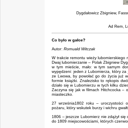
Dygdałowicz Zbigniew, Fass
Ad Rem, Lu
Co było w gałce?
Autor:
Romuald Witczak
W trakcie remontu wieży lubomierskiego r
Dwaj lubomierzanie – Polak Zbigniew Dygd
w tym mieście, mało: w tym samym domu
wypędzeni: jeden z Lubomierza, który za 
ze Lwowa, by powołać go do życia już w
formie książki. Znalezisko to rękopis dw
działo się w Lubomierzu w tych kilku dzie
Zaczyna się jak w filmach Hitchcocka – o
miasteczko.
27 września1802 roku – uroczystości 
pożaru, który wskutek burzy i wichru gwał
1806 – jeszcze Lubomierz nie zdążył się 
do 1809 miejscowościami, których czerwon