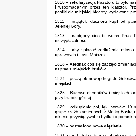
1810 – sekularyzacja klasztoru to było n
i wspomaganym przez ten klasztor. Prze
posiłki dla miejskiej biedoty, wydawane prz
1811 – majątek klasztoru kupił od pań
Jeleniej Góry.
1813 – następny cios to wojna Prus, Ro
niewypłacalność.
1814 – aby spłacać zadłużenia miasto
uprawnych i Lasu Mniszek.
1818 – A jednak coś się zaczęło zmieniać
naprawa miejskich bruków.
1824 – początek nowej drogi do Golejowa.
miejskich.
1825 – Budowa chodników i miejskich kan
przy bramie górnej.
1829 – odkupienie pól, łąk, stawów, 1
grupę rzeźb kamiennych z Matką Boską n
nikt nie przywiązywał tu bydła i o pomnik n
1830 – postawiono nowe więzienie.
1831 przed dolną bramą zbudowano mo