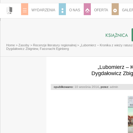
WYDARZENIA
O NAS
OFERTA
GALER
Home
>
Zasoby
>
Recenzje literatury regionalnej
>
„Lubomierz – Kronika z wieży ratusz
Dygdałowicz Zbigniew, Fassnacht Eginberg
„Lubomierz – K
Dygdałowicz Zbig
opublikowano:
10 września 2014
, przez:
admin