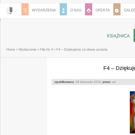
WYDARZENIA
O NAS
OFERTA
GALER
Home
>
Wydarzenia
>
Filia Nr 4
>
F4 – Dziękujemy za słowa uznania
F4 – Dziękuj
opublikowano:
28 listopada 2016
, przez:
ad