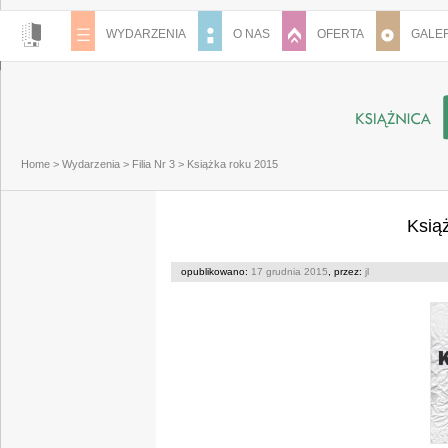
WYDARZENIA
O NAS
OFERTA
GALER
Home
>
Wydarzenia
>
Filia Nr 3
>
Książka roku 2015
Ksią
opublikowano:
17 grudnia 2015
, przez:
jl