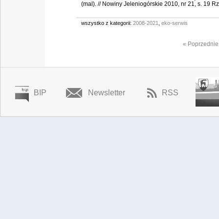
zanieczyszczenia rzeki
(mal). // Nowiny Jeleniogórskie 2010, nr 21, s. 19 Rzek
wszystko z kategorii:
2008-2021
,
eko-serwis
« Poprzednie
BIP
Newsletter
RSS