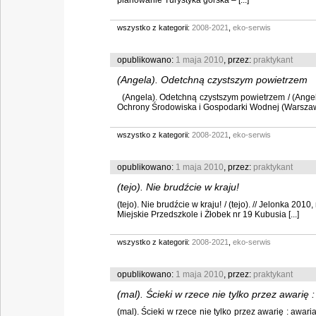
planowanie Turystyka górska – [...]
wszystko z kategorii:
2008-2021
,
eko-serwis
opublikowano:
1 maja 2010
, przez:
praktykant
(Angela). Odetchną czystszym powietrzem
(Angela). Odetchną czystszym powietrzem / (Angela
Ochrony Środowiska i Gospodarki Wodnej (Warszawa)
wszystko z kategorii:
2008-2021
,
eko-serwis
opublikowano:
1 maja 2010
, przez:
praktykant
(tejo). Nie brudźcie w kraju!
(tejo). Nie brudźcie w kraju! / (tejo). // Jelonka 201
Miejskie Przedszkole i Żłobek nr 19 Kubusia [...]
wszystko z kategorii:
2008-2021
,
eko-serwis
opublikowano:
1 maja 2010
, przez:
praktykant
(mal). Ścieki w rzece nie tylko przez awarię
(mal). Ścieki w rzece nie tylko przez awarię : awar