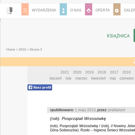
WYDARZENIA
O NAS
OFERTA
GALER
Home
>
2010
> Strona 3
2021
2020
2019
2018
2017
2016
styczeń
luty
marzec
kwiecień
maj
czerwiec
opublikowano:
1 maja 2010
, przez:
praktykant
(rob). Posprzątali Wrzosówkę
(rob). Posprzątali Wrzosówkę / (rob). // Nowiny Jel
Góra-Sobieszów). Rzeki – higiena Śmieci Wrzosówka 