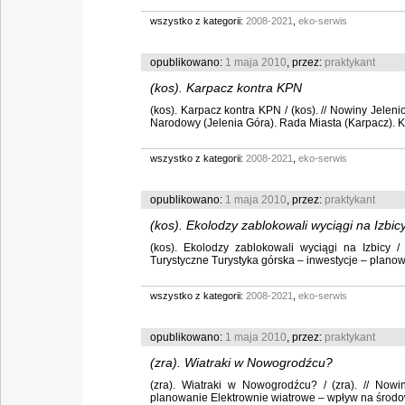
wszystko z kategorii:
2008-2021
,
eko-serwis
opublikowano:
1 maja 2010
, przez:
praktykant
(kos). Karpacz kontra KPN
(kos). Karpacz kontra KPN / (kos). // Nowiny Jeleni
Narodowy (Jelenia Góra). Rada Miasta (Karpacz). Kar
wszystko z kategorii:
2008-2021
,
eko-serwis
opublikowano:
1 maja 2010
, przez:
praktykant
(kos). Ekolodzy zablokowali wyciągi na Izbic
(kos). Ekolodzy zablokowali wyciągi na Izbicy /
Turystyczne Turystyka górska – inwestycje – planowan
wszystko z kategorii:
2008-2021
,
eko-serwis
opublikowano:
1 maja 2010
, przez:
praktykant
(zra). Wiatraki w Nowogrodźcu?
(zra). Wiatraki w Nowogrodźcu? / (zra). // Nowi
planowanie Elektrownie wiatrowe – wpływ na środowi