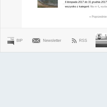
6 listopada 2017 do 31 grudnia 2017
wszystko z kategorii:
filia nr 6
,
wyda
« Poprzednie
BIP
Newsletter
RSS