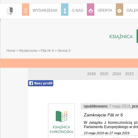
WYDARZENIA
O NAS
OFERTA
GALER
Home
>
Wydarzenia
>
Filia Nr 6
> Strona 3
2026
2025
2024
2023
opublikowano:
7 maja 2019
, pr
Zamknięcie Filii nr 6
W związku z koniecznością pr
Parlamentu Europejskiego w dniu 
23 maja 2019 do 27 maja 2019