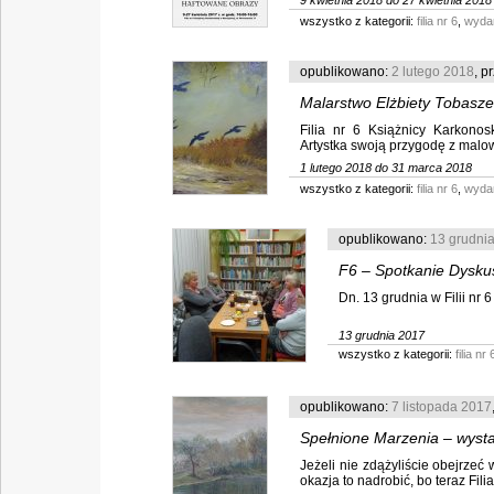
9 kwietnia 2018 do 27 kwietnia 2018
wszystko z kategorii:
filia nr 6
,
wyda
opublikowano:
2 lutego 2018
, p
Malarstwo Elżbiety Tobasze
Filia nr 6 Książnicy Karkono
Artystka swoją przygodę z malow
1 lutego 2018 do 31 marca 2018
wszystko z kategorii:
filia nr 6
,
wyda
opublikowano:
13 grudni
F6 – Spotkanie Dysku
Dn. 13 grudnia w Filii nr 
13 grudnia 2017
wszystko z kategorii:
filia nr 
opublikowano:
7 listopada 2017
Spełnione Marzenia – wys
Jeżeli nie zdążyliście obejrzeć
okazja to nadrobić, bo teraz Fili