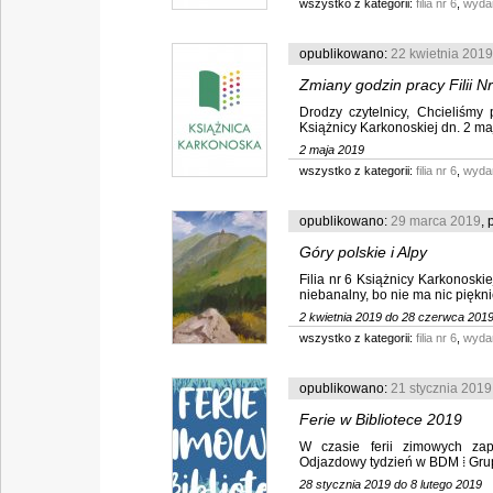
wszystko z kategorii:
filia nr 6
,
wyda
opublikowano:
22 kwietnia 2019
Zmiany godzin pracy Filii Nr
Drodzy czytelnicy, Chcieliśmy
Książnicy Karkonoskiej dn. 2 maj
2 maja 2019
wszystko z kategorii:
filia nr 6
,
wyda
opublikowano:
29 marca 2019
, 
Góry polskie i Alpy
Filia nr 6 Książnicy Karkonosk
wystawa malarstwa Antoni
niebanalny, bo nie ma nic piękni
2 kwietnia 2019 do 28 czerwca 201
wszystko z kategorii:
filia nr 6
,
wyda
opublikowano:
21 stycznia 2019
Ferie w Bibliotece 2019
W czasie ferii zimowych zap
Odjazdowy tydzień w BDM ⁞ Grupa
28 stycznia 2019 do 8 lutego 2019