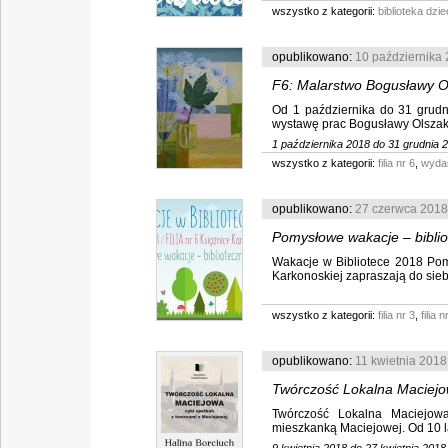
wszystko z kategorii:
biblioteka dz
opublikowano:
10 października
F6: Malarstwo Bogusławy O
Od 1 października do 31 grudni
wystawę prac Bogusławy Olszak To
1 października 2018 do 31 grudnia 
wszystko z kategorii:
filia nr 6
,
wyda
opublikowano:
27 czerwca 2018
Pomysłowe wakacje – biblio
Wakacje w Bibliotece 2018 Pomy
Karkonoskiej zapraszają do siebie 
wszystko z kategorii:
filia nr 3
,
filia n
opublikowano:
11 kwietnia 2018
Twórczość Lokalna Maciej
Twórczość Lokalna Maciejowa
Halina Borciuch – Haftowan
mieszkanką Maciejowej. Od 10 lat